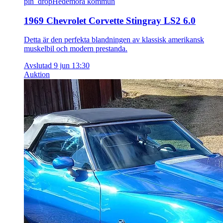
pin_drop
Hedemora kommun
1969 Chevrolet Corvette Stingray LS2 6.0
Detta är den perfekta blandningen av klassisk amerikansk
muskelbil och modern prestanda.
Avslutad 9 jun 13:30
Auktion