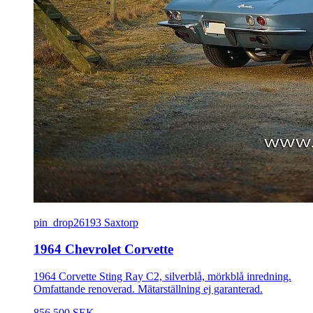
pin_drop
26193 Saxtorp
1964 Chevrolet Corvette
1964 Corvette Sting Ray C2, silverblå, mörkblå inredning.
Omfattande renoverad. Mätarställning ej garanterad.
856 500 SEK