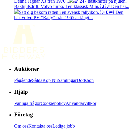
Denna Jaguar XJ från 1970...
🚨 247 hästkrafter på hjulen.
Bakhjulsdrift. Volvo-turbo. I en klassisk Mini. 🇬🇧 Den här...
Sätt dig bakom ratten i en svensk rallyikon. 🇸🇪💨 Den
här Volvo PV “Rally” från 1965 är långt...
Auktioner
Pågående
Sålda
Köp Nu
Samlingar
Dödsbon
Hjälp
Vanliga frågor
Cookiepolicy
Användarvillkor
Företag
Om oss
Kontakta oss
Lediga jobb