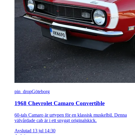
pin_drop
Göteborg
1968 Chevrolet Camaro Convertible
60-tals Camaro är urtypen för en klassisk muskelbil. Denna
välvårdade cab är i ett snyggt originalskick.
Avslutad 13 jul 14:30