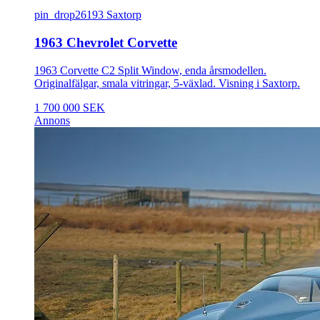
pin_drop
26193 Saxtorp
1963 Chevrolet Corvette
1963 Corvette C2 Split Window, enda årsmodellen.
Originalfälgar, smala vitringar, 5-växlad. Visning i Saxtorp.
1 700 000 SEK
Annons