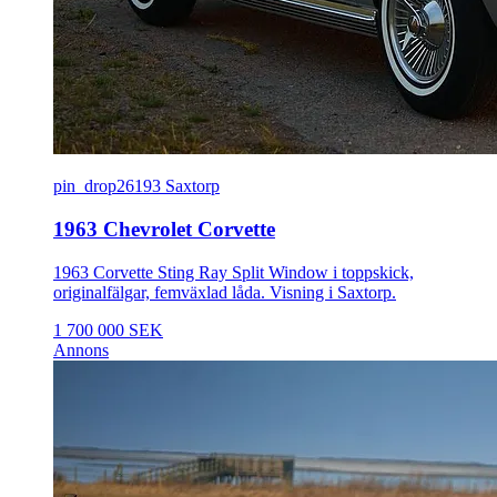
pin_drop
26193 Saxtorp
1963 Chevrolet Corvette
1963 Corvette Sting Ray Split Window i toppskick,
originalfälgar, femväxlad låda. Visning i Saxtorp.
1 700 000 SEK
Annons