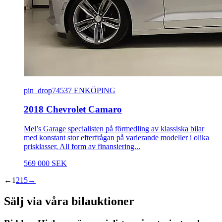
pin_drop
74537 ENKÖPING
2018 Chevrolet Camaro
Mel’s Garage specialisten på förmedling av klassiska bilar
med konstant stor efterfrågan på varierande modeller i olika
prisklasser, All form av finansiering...
569 000 SEK
←
1
2
15
→
Sälj via våra bilauktioner