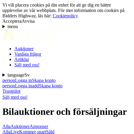
Vi vill placera cookies på din enhet för att ge dig en bättre
upplevelse av vår webbplats. För mer information om cookies på
Bidders Highway, läs här:
Cookiepolicy
Acceptera
Avvisa
menu
Auktioner
Vanliga frågor
Artiklar
Sälj med oss!
language
Sv
person
Logga in
Skapa konto
person
Logga in
add
Skapa konto
Trustpilot
Sälj med oss!
Bilauktioner och försäljningar
Alla
Auktioner
Annonser
Alla
Live
Kommer snart
Såld