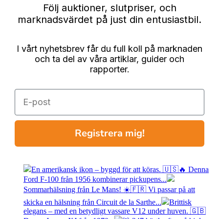
Följ auktioner, slutpriser, och
marknadsvärdet på just din entusiastbil.
I vårt nyhetsbrev får du full koll på marknaden
och ta del av våra artiklar, guider och
rapporter.
E-post
Registrera mig!
En amerikansk ikon – byggd för att köras. 🇺🇸🔥 Denna
Ford F-100 från 1956 kombinerar pickupens...
Sommarhälsning från Le Mans! ☀️🇫🇷 Vi passar på att
skicka en hälsning från Circuit de la Sarthe...
Brittisk
elegans – med en betydligt vassare V12 under huven. 🇬🇧