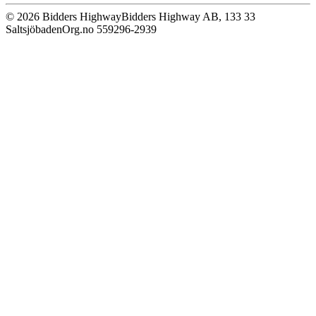
© 2026 Bidders Highway
Bidders Highway AB, 133 33
Saltsjöbaden
Org.no 559296-2939