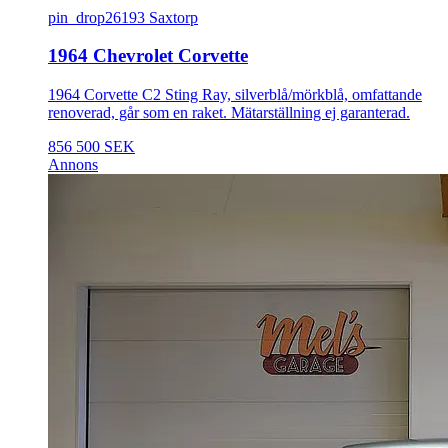
pin_drop
26193 Saxtorp
1964 Chevrolet Corvette
1964 Corvette C2 Sting Ray, silverblå/mörkblå, omfattande
renoverad, går som en raket. Mätarställning ej garanterad.
856 500 SEK
Annons