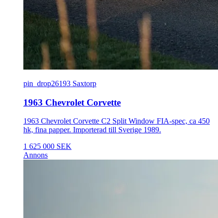
pin_drop
26193 Saxtorp
1963 Chevrolet Corvette
1963 Chevrolet Corvette C2 Split Window FIA-spec, ca 450
hk, fina papper. Importerad till Sverige 1989.
1 625 000 SEK
Annons