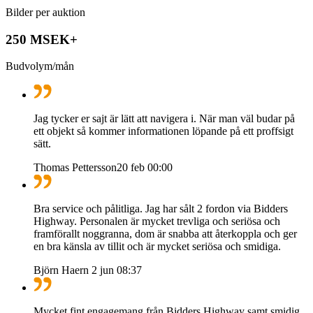
Bilder per auktion
250 MSEK+
Budvolym/mån
Jag tycker er sajt är lätt att navigera i. När man väl budar på
ett objekt så kommer informationen löpande på ett proffsigt
sätt.
Thomas Pettersson
20 feb 00:00
Bra service och pålitliga. Jag har sålt 2 fordon via Bidders
Highway. Personalen är mycket trevliga och seriösa och
framförallt noggranna, dom är snabba att återkoppla och ger
en bra känsla av tillit och är mycket seriösa och smidiga.
Björn Haern
2 jun 08:37
Mycket fint engagemang från Bidders Highway samt smidig