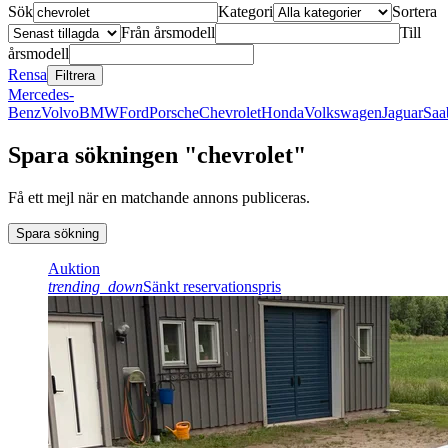
Sök
Kategori
Sortera
Från årsmodell
Till
årsmodell
Rensa
Filtrera
Mercedes-
Benz
Volvo
BMW
Ford
Porsche
Chevrolet
Honda
Volkswagen
Jaguar
Saa
Spara sökningen "chevrolet"
Få ett mejl när en matchande annons publiceras.
Spara sökning
Auktion
trending_down
Sänkt reservationspris