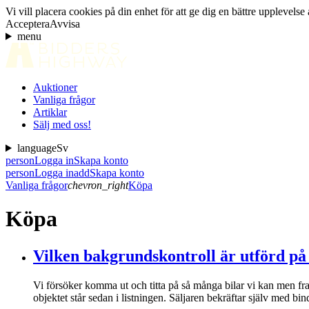
Vi vill placera cookies på din enhet för att ge dig en bättre uppleve
Acceptera
Avvisa
menu
Auktioner
Vanliga frågor
Artiklar
Sälj med oss!
language
Sv
person
Logga in
Skapa konto
person
Logga in
add
Skapa konto
Vanliga frågor
chevron_right
Köpa
Köpa
Vilken bakgrundskontroll är utförd på
Vi försöker komma ut och titta på så många bilar vi kan men fram
objektet står sedan i listningen. Säljaren bekräftar själv med bi