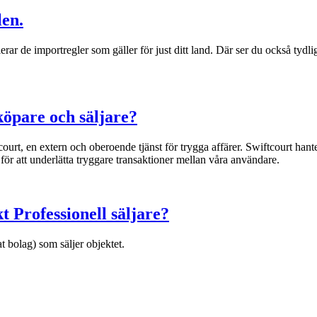
len.
rar de importregler som gäller för just ditt land. Där ser du också tyd
köpare och säljare?
ourt, en extern och oberoende tjänst för trygga affärer. Swiftcourt han
öd för att underlätta tryggare transaktioner mellan våra användare.
 Professionell säljare?
at bolag) som säljer objektet.