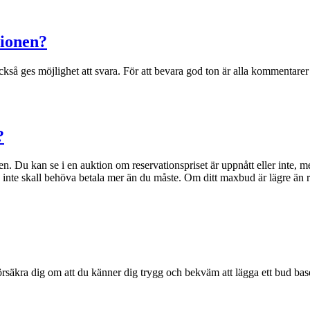
tionen?
 också ges möjlighet att svara. För att bevara god ton är alla komment
?
gen. Du kan se i en auktion om reservationspriset är uppnått eller inte, 
te skall behöva betala mer än du måste. Om ditt maxbud är lägre än r
äkra dig om att du känner dig trygg och bekväm att lägga ett bud basera