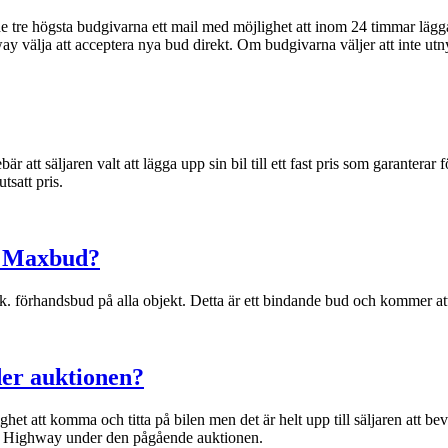
de tre högsta budgivarna ett mail med möjlighet att inom 24 timmar lägga e
ay välja att acceptera nya bud direkt. Om budgivarna väljer att inte utny
 att säljaren valt att lägga upp sin bil till ett fast pris som garantera
tsatt pris.
h Maxbud?
 sk. förhandsbud på alla objekt. Detta är ett bindande bud och kommer att 
er auktionen?
ghet att komma och titta på bilen men det är helt upp till säljaren att be
ers Highway under den pågående auktionen.