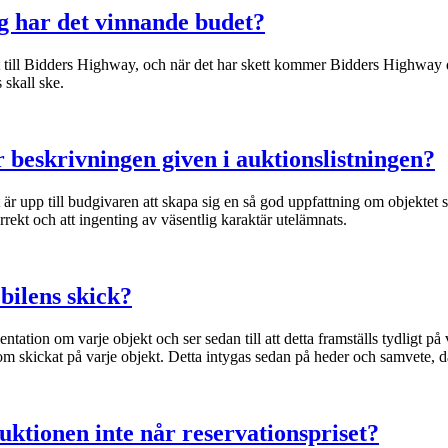
g har det vinnande budet?
till Bidders Highway, och när det har skett kommer Bidders Highway digi
 skall ske.
 beskrivningen given i auktionslistningen?
 är upp till budgivaren att skapa sig en så god uppfattning om objektet 
orrekt och att ingenting av väsentlig karaktär utelämnats.
bilens skick?
on om varje objekt och ser sedan till att detta framställs tydligt på vår
om skickat på varje objekt. Detta intygas sedan på heder och samvete, dä
uktionen inte når reservationspriset?