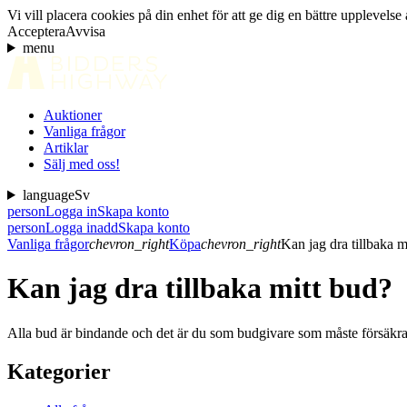
Vi vill placera cookies på din enhet för att ge dig en bättre uppleve
Acceptera
Avvisa
menu
Auktioner
Vanliga frågor
Artiklar
Sälj med oss!
language
Sv
person
Logga in
Skapa konto
person
Logga in
add
Skapa konto
Vanliga frågor
chevron_right
Köpa
chevron_right
Kan jag dra tillbaka m
Kan jag dra tillbaka mitt bud?
Alla bud är bindande och det är du som budgivare som måste försäkra 
Kategorier