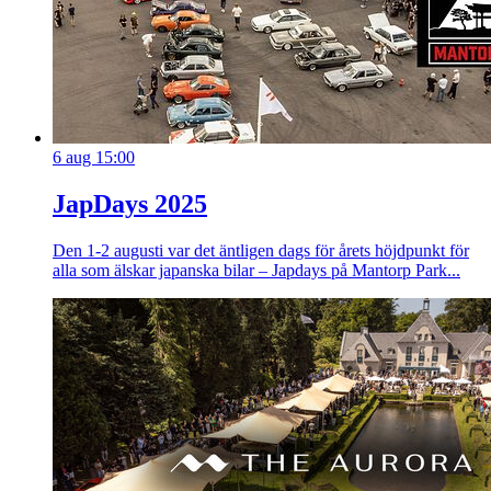
6 aug 15:00
JapDays 2025
Den 1-2 augusti var det äntligen dags för årets höjdpunkt för
alla som älskar japanska bilar – Japdays på Mantorp Park...