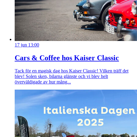
17 jun 13:00
Cars & Coffee hos Kaiser Classic
Tack för en magisk dag hos Kaiser Classic! Vilken träff det
blev! Solen sken, bilarna glänste och vi blev helt
överväldigade av hur mång...