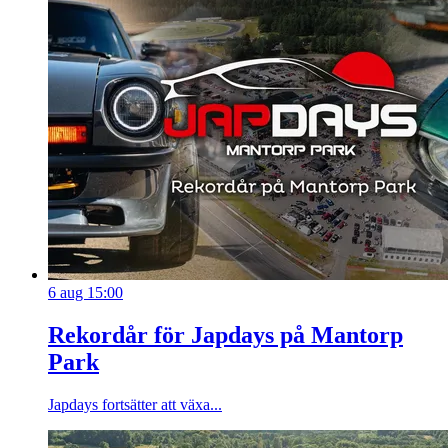
6 aug 15:00
Rekordår för Japdays på Mantorp
Park
Japdays fortsätter att växa...