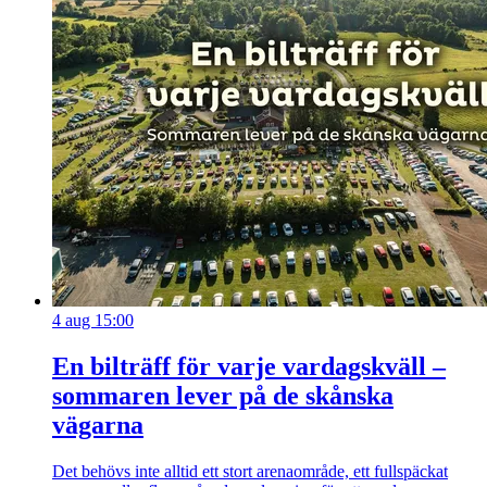
4 aug 15:00
En bilträff för varje vardagskväll –
sommaren lever på de skånska
vägarna
Det behövs inte alltid ett stort arenaområde, ett fullspäckat