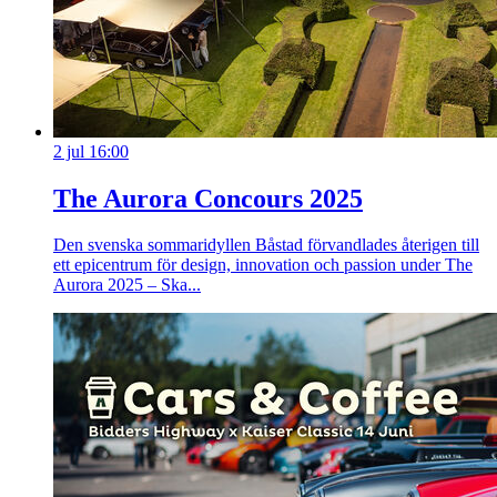
2 jul 16:00
The Aurora Concours 2025
Den svenska sommaridyllen Båstad förvandlades återigen till
ett epicentrum för design, innovation och passion under The
Aurora 2025 – Ska...