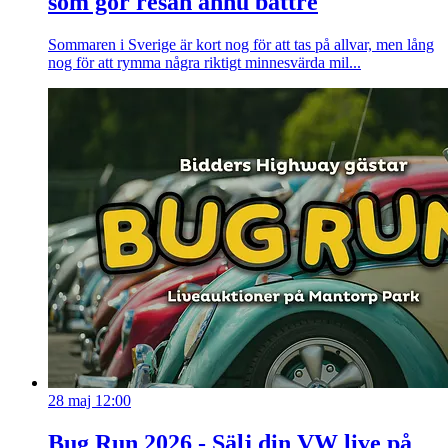
som gör resan ännu bättre
Sommaren i Sverige är kort nog för att tas på allvar, men lång
nog för att rymma några riktigt minnesvärda mil...
28 maj 12:00
Bug Run 2026 - Sälj din VW live på