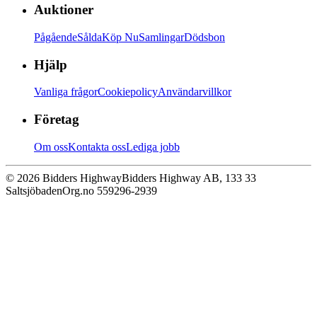
Auktioner
Pågående
Sålda
Köp Nu
Samlingar
Dödsbon
Hjälp
Vanliga frågor
Cookiepolicy
Användarvillkor
Företag
Om oss
Kontakta oss
Lediga jobb
© 2026 Bidders Highway
Bidders Highway AB, 133 33
Saltsjöbaden
Org.no 559296-2939