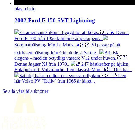
play_circle
2002 Ford F 150 SVT Lightning
En amerikansk ikon – byggd för att köras. 🇺🇸🔥 Denna
Ford F-100 från 1956 kombinerar pickupens...
Sommarhälsning från Le Mans! ☀️🇫🇷 Vi passar på att
skicka en hälsning från Circuit de la Sarthe...
Brittisk
elegans – med en betydligt vassare V12 under huven. 🇬🇧
Denna Jaguar XJ från 1970...
🚨 247 hästkrafter på hjulen.
Bakhjulsdrift. Volvo-turbo. I en klassisk Mini. 🇬🇧 Den här...
Sätt dig bakom ratten i en svensk rallyikon. 🇸🇪💨 Den
här Volvo PV “Rally” från 1965 är långt...
Se alla våra bilauktioner