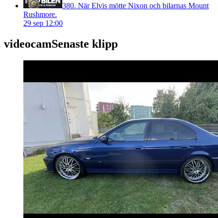
380. När Elvis mötte Nixon och bilarnas Mount
Rushmore.
29 sep 12:00
videocam
Senaste klipp