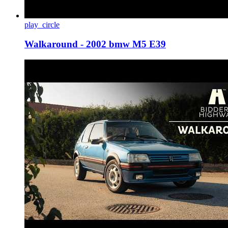
play_circle
Walkaround - 2002 bmw M5 E39