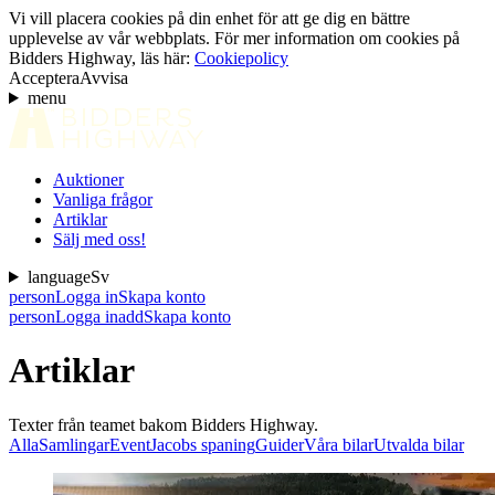
Vi vill placera cookies på din enhet för att ge dig en bättre
upplevelse av vår webbplats. För mer information om cookies på
Bidders Highway, läs här:
Cookiepolicy
Acceptera
Avvisa
menu
Auktioner
Vanliga frågor
Artiklar
Sälj med oss!
language
Sv
person
Logga in
Skapa konto
person
Logga in
add
Skapa konto
Artiklar
Texter från teamet bakom Bidders Highway.
Alla
Samlingar
Event
Jacobs spaning
Guider
Våra bilar
Utvalda bilar