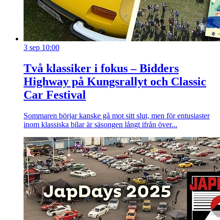
3 sep 10:00
Två klassiker i fokus – Bidders
Highway på Kungsrallyt och Classic
Car Festival
Sommaren börjar kanske gå mot sitt slut, men för entusiaster
inom klassiska bilar är säsongen långt ifrån över...