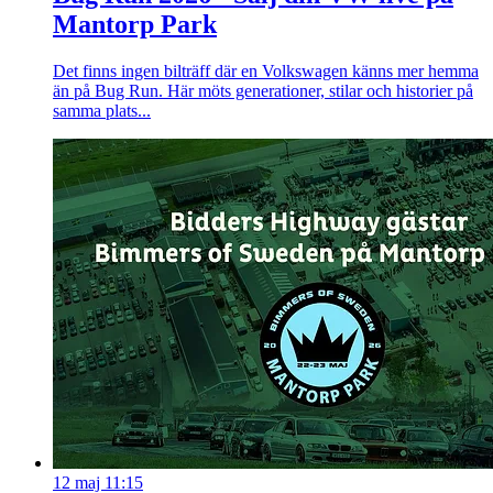
Mantorp Park
Det finns ingen bilträff där en Volkswagen känns mer hemma
än på Bug Run. Här möts generationer, stilar och historier på
samma plats...
12 maj 11:15