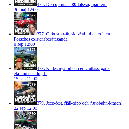
375. Den optimala 80-talsvagnparken!
30 maj 12:00
377. Cirkusmusik, skit-Suburban och en
Porsches existensberättigande
8 sep 12:00
378. Kalles nya bil och en Cutlassägares
ekonomiska logik.
15 sep 12:00
379. Jeep-fest, fjäll-tripp och Autobahn-krasch!
22 sep 12:00