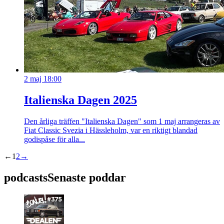
2 maj 18:00
Italienska Dagen 2025
Den årliga träffen "Italienska Dagen" som 1 maj arrangeras av
Fiat Classic Svezia i Hässleholm, var en riktigt blandad
godispåse för alla...
←
1
2
→
podcasts
Senaste poddar