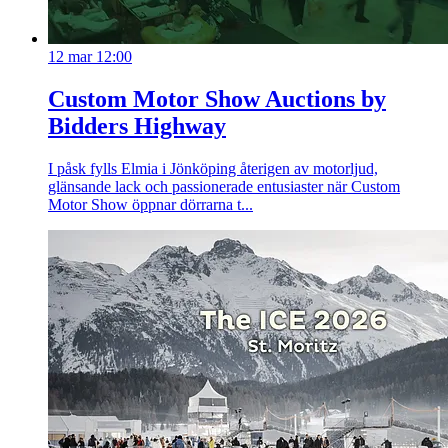
12 mar 12:00
Custom Motor Show Auctions by
Bidders Highway
I påsk fylls Elmia i Jönköping återigen av motorljud,
glänsande lack och passionerade entusiaster när Custom
Motor Show öppnar dörrarna t...