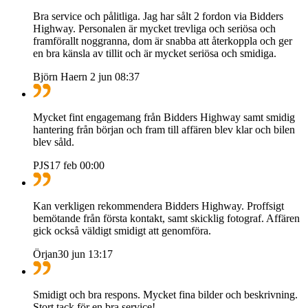
Bra service och pålitliga. Jag har sålt 2 fordon via Bidders
Highway. Personalen är mycket trevliga och seriösa och
framförallt noggranna, dom är snabba att återkoppla och ger
en bra känsla av tillit och är mycket seriösa och smidiga.
Björn Haern
2 jun 08:37
Mycket fint engagemang från Bidders Highway samt smidig
hantering från början och fram till affären blev klar och bilen
blev såld.
PJS
17 feb 00:00
Kan verkligen rekommendera Bidders Highway. Proffsigt
bemötande från första kontakt, samt skicklig fotograf. Affären
gick också väldigt smidigt att genomföra.
Örjan
30 jun 13:17
Smidigt och bra respons. Mycket fina bilder och beskrivning.
Stort tack för en bra service!