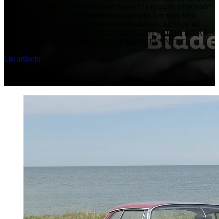
Luftkylda klassiker rullar in bredvid vassa GTI-byggen, välputsade
originalbilar delar yta med banpreppade projekt, och över hela
Mantorp Park finns samma gemensamma nämnare: kärleken till
Volkswagen. OBSERVERA ATT ENDAST UTVALDA BILAR
FINNS PÅ PLATS PÅ MANTORP UNDER EVENTET.
Läs artikeln
Hela samlingen