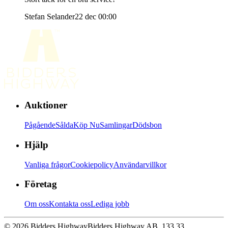
Stefan Selander
22 dec 00:00
Auktioner
Pågående
Sålda
Köp Nu
Samlingar
Dödsbon
Hjälp
Vanliga frågor
Cookiepolicy
Användarvillkor
Företag
Om oss
Kontakta oss
Lediga jobb
© 2026 Bidders Highway
Bidders Highway AB, 133 33