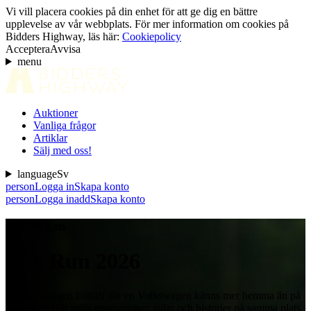
Vi vill placera cookies på din enhet för att ge dig en bättre
upplevelse av vår webbplats. För mer information om cookies på
Bidders Highway, läs här:
Cookiepolicy
Acceptera
Avvisa
menu
Auktioner
Vanliga frågor
Artiklar
Sälj med oss!
language
Sv
person
Logga in
Skapa konto
person
Logga in
add
Skapa konto
Samlingen
Bug Run 2026
Det finns ingen bilträff där en Volkswagen känns mer hemma än på
Bug Run. Här möts generationer, stilar och historier på samma plats.