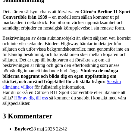
Detta är en sällsynt chans att förvärva en
Citroën Berline 11 Sport
Convertible från 1939
– en modell som sällan kommer ut på
marknaden i detta skick. En bil som väcker uppmärksamhet och
samtidigt erbjuder en nostalgisk körupplevelse i sin renaste form.
Beskrivningen av detta auktionsobjekt är, såvitt säljaren vet, korrekt
och inte vilseledande. Bidders Highway hämtar in detaljer från
säljaren och utför vissa bakgrundskontroller, men genomför inte en
fullständig besiktning, och transaktionen sker mellan köparen och
säljaren. Det är upp till budgivaren att försäkra sig om att
beskrivningen är riktig och göra den efterforskning som anses
nödvändig innan ett bindande bud läggs.
Studera de många
bilderna noggrant och bilda dig en egen uppfattning om
skicket, och använd frågefältet för att ställa frågor.
Se våra
allmänna villkor
för fullständig information.
Har du också en Citroën B11 Sport Convertible eller liknande att
sälja?
Hör av dig till oss
så kommer du snabbt i kontakt med våra
säljspecialister.
3 Kommentarer
Buylove
28 maj 2025 22:42