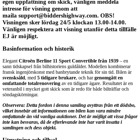
egen uppfattning om skick, vänligen meddela
intresse för visning genom att
maila support@biddershighway.com
.
OBS!
Visningen sker lördag 24/5 klockan 13.00-14.00.
Vänligen respektera att visning utanför detta tillfälle
EJ är möjligt.
Basinformation och historik
Elegant
Citroën Berline 11 Sport Convertible från 1939
– en
sann tidskapsel från bilhistoriens guldålder. Modellen kombinerar
fransk ingenjörskonst med banbrytande teknik för sin tid. Bilen är
svensksåld
, med
5 tidigare brukare
, och har
genomgått en
omfattande totalrenovering
av en tidigare ägare. Resultatet är en
veteranbil i mycket gott skick som är redo för både bilträffar och
söndagskörningar.
Observera: Detta fordon i denna samling avyttras från ett dödsbo,
vilket innebär att informationen om bilen kan vara mindre
omfattande än vid vanliga auktioner. Det är möjligt att vissa frågor
inte kan besvaras, då de efterlevande inte har varit insatta i
samlingen och dess objekt.
Utrustning och tillval