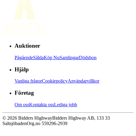
Auktioner
Pågående
Sålda
Köp Nu
Samlingar
Dödsbon
Hjälp
Vanliga frågor
Cookiepolicy
Användarvillkor
Företag
Om oss
Kontakta oss
Lediga jobb
© 2026 Bidders Highway
Bidders Highway AB, 133 33
Saltsjöbaden
Org.no 559296-2939