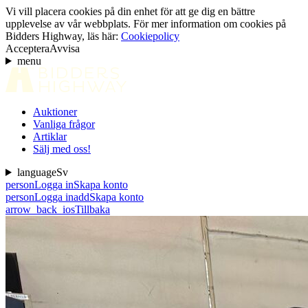
Vi vill placera cookies på din enhet för att ge dig en bättre
upplevelse av vår webbplats. För mer information om cookies på
Bidders Highway, läs här:
Cookiepolicy
Acceptera
Avvisa
menu
Auktioner
Vanliga frågor
Artiklar
Sälj med oss!
language
Sv
person
Logga in
Skapa konto
person
Logga in
add
Skapa konto
arrow_back_ios
Tillbaka