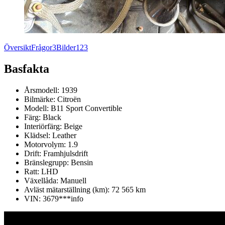
Översikt
Frågor
3
Bilder
123
Basfakta
Årsmodell:
1939
Bilmärke:
Citroën
Modell:
B11 Sport Convertible
Färg:
Black
Interiörfärg:
Beige
Klädsel:
Leather
Motorvolym:
1.9
Drift:
Framhjulsdrift
Bränslegrupp:
Bensin
Ratt:
LHD
Växellåda:
Manuell
Avläst mätarställning (km):
72 565 km
VIN:
3679***
info