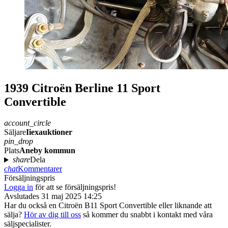
1939 Citroën Berline 11 Sport
Convertible
account_circle
Säljare
Iiexauktioner
pin_drop
Plats
Aneby kommun
share
Dela
chat
Kommentarer
Försäljningspris
Logga in
för att se försäljningspris!
Avslutades 31 maj 2025 14:25
Har du också en Citroën B11 Sport Convertible eller liknande att
sälja?
Hör av dig till oss
så kommer du snabbt i kontakt med våra
säljspecialister.