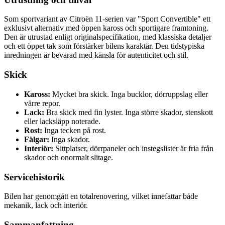
Som sportvariant av Citroën 11-serien var "Sport Convertible" ett
exklusivt alternativ med öppen kaross och sportigare framtoning.
Den är utrustad enligt originalspecifikation, med klassiska detaljer
och ett öppet tak som förstärker bilens karaktär. Den tidstypiska
inredningen är bevarad med känsla för autenticitet och stil.
Skick
Kaross:
Mycket bra skick. Inga bucklor, dörruppslag eller
värre repor.
Lack:
Bra skick med fin lyster. Inga större skador, stenskott
eller lacksläpp noterade.
Rost:
Inga tecken på rost.
Fälgar:
Inga skador.
Interiör:
Sittplatser, dörrpaneler och instegslister är fria från
skador och onormalt slitage.
Servicehistorik
Bilen har genomgått en totalrenovering, vilket innefattar både
mekanik, lack och interiör.
Sammanfattning