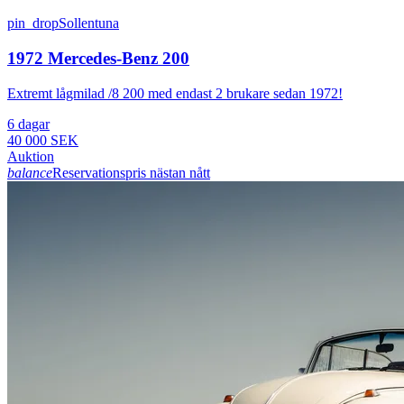
pin_drop
Sollentuna
1972 Mercedes-Benz 200
Extremt lågmilad /8 200 med endast 2 brukare sedan 1972!
6 dagar
40 000 SEK
Auktion
balance
Reservationspris nästan nått