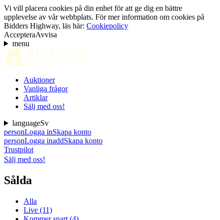
Vi vill placera cookies på din enhet för att ge dig en bättre
upplevelse av vår webbplats. För mer information om cookies på
Bidders Highway, läs här:
Cookiepolicy
Acceptera
Avvisa
menu
Auktioner
Vanliga frågor
Artiklar
Sälj med oss!
language
Sv
person
Logga in
Skapa konto
person
Logga in
add
Skapa konto
Trustpilot
Sälj med oss!
Sålda
Alla
Live (11)
Kommer snart (4)