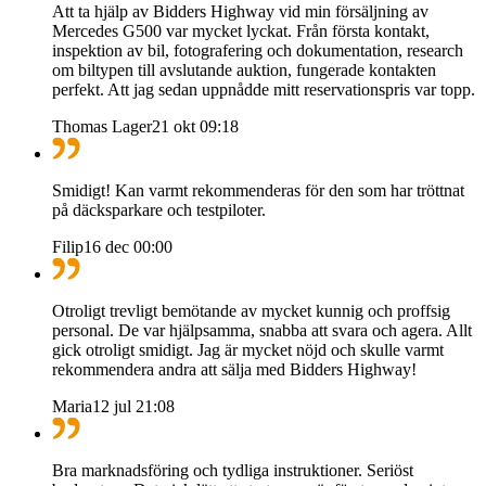
Att ta hjälp av Bidders Highway vid min försäljning av
Mercedes G500 var mycket lyckat. Från första kontakt,
inspektion av bil, fotografering och dokumentation, research
om biltypen till avslutande auktion, fungerade kontakten
perfekt. Att jag sedan uppnådde mitt reservationspris var topp.
Thomas Lager
21 okt 09:18
Smidigt! Kan varmt rekommenderas för den som har tröttnat
på däcksparkare och testpiloter.
Filip
16 dec 00:00
Otroligt trevligt bemötande av mycket kunnig och proffsig
personal. De var hjälpsamma, snabba att svara och agera. Allt
gick otroligt smidigt. Jag är mycket nöjd och skulle varmt
rekommendera andra att sälja med Bidders Highway!
Maria
12 jul 21:08
Bra marknadsföring och tydliga instruktioner. Seriöst