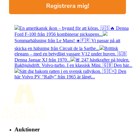
Registrera mig!
En amerikansk ikon – byggd för att köras. 🇺🇸🔥 Denna
Ford F-100 från 1956 kombinerar pickupens...
Sommarhälsning från Le Mans! ☀️🇫🇷 Vi passar på att
skicka en hälsning från Circuit de la Sarthe...
Brittisk
elegans – med en betydligt vassare V12 under huven. 🇬🇧
Denna Jaguar XJ från 1970...
🚨 247 hästkrafter på hjulen.
Bakhjulsdrift. Volvo-turbo. I en klassisk Mini. 🇬🇧 Den här...
Sätt dig bakom ratten i en svensk rallyikon. 🇸🇪💨 Den
här Volvo PV “Rally” från 1965 är långt...
Auktioner