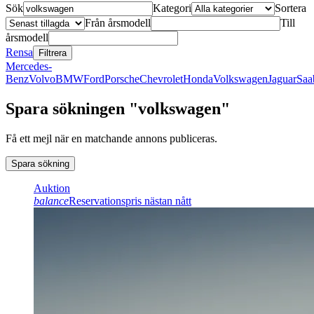
Sök
Kategori
Sortera
Från årsmodell
Till
årsmodell
Rensa
Filtrera
Mercedes-
Benz
Volvo
BMW
Ford
Porsche
Chevrolet
Honda
Volkswagen
Jaguar
Saa
Spara sökningen "volkswagen"
Få ett mejl när en matchande annons publiceras.
Spara sökning
Auktion
balance
Reservationspris nästan nått