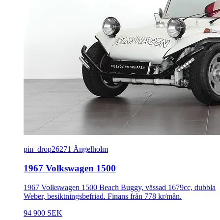
pin_drop
26271 Ängelholm
1967 Volkswagen 1500
1967 Volkswagen 1500 Beach Buggy, vässad 1679cc, dubbla
Weber, besiktningsbefriad. Finans från 778 kr/mån.
94 900 SEK