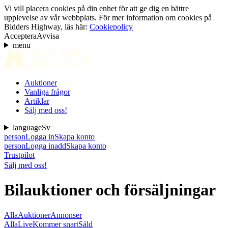
Vi vill placera cookies på din enhet för att ge dig en bättre
upplevelse av vår webbplats. För mer information om cookies på
Bidders Highway, läs här:
Cookiepolicy
Acceptera
Avvisa
menu
Auktioner
Vanliga frågor
Artiklar
Sälj med oss!
language
Sv
person
Logga in
Skapa konto
person
Logga in
add
Skapa konto
Trustpilot
Sälj med oss!
Bilauktioner och försäljningar
Alla
Auktioner
Annonser
Alla
Live
Kommer snart
Såld