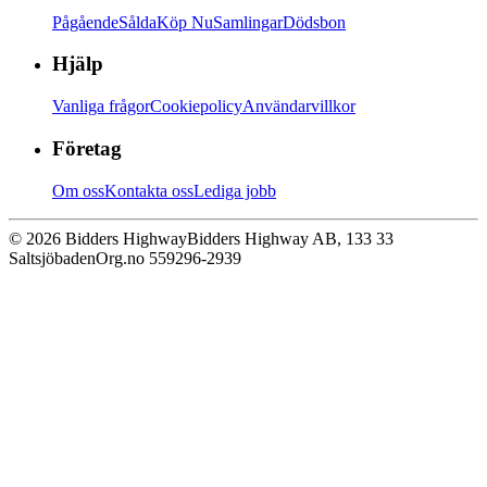
Pågående
Sålda
Köp Nu
Samlingar
Dödsbon
Hjälp
Vanliga frågor
Cookiepolicy
Användarvillkor
Företag
Om oss
Kontakta oss
Lediga jobb
© 2026 Bidders Highway
Bidders Highway AB, 133 33
Saltsjöbaden
Org.no 559296-2939