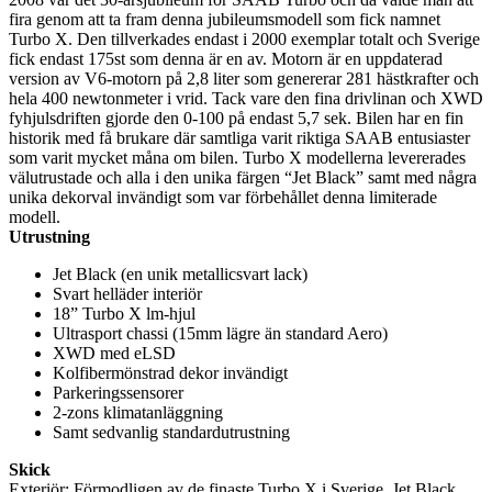
fira genom att ta fram denna jubileumsmodell som fick namnet
Turbo X. Den tillverkades endast i 2000 exemplar totalt och Sverige
fick endast 175st som denna är en av. Motorn är en uppdaterad
version av V6-motorn på 2,8 liter som genererar 281 hästkrafter och
hela 400 newtonmeter i vrid. Tack vare den fina drivlinan och XWD
fyhjulsdriften gjorde den 0-100 på endast 5,7 sek. Bilen har en fin
historik med få brukare där samtliga varit riktiga SAAB entusiaster
som varit mycket måna om bilen. Turbo X modellerna levererades
välutrustade och alla i den unika färgen “Jet Black” samt med några
unika dekorval invändigt som var förbehållet denna limiterade
modell.
Utrustning
Jet Black (en unik metallicsvart lack)
Svart helläder interiör
18” Turbo X lm-hjul
Ultrasport chassi (15mm lägre än standard Aero)
XWD med eLSD
Kolfibermönstrad dekor invändigt
Parkeringssensorer
2-zons klimatanläggning
Samt sedvanlig standardutrustning
Skick
Exteriör: Förmodligen av de finaste Turbo X i Sverige, Jet Black