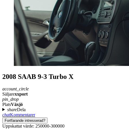
2008 SAAB 9-3 Turbo X
account_circle
Säljare
xxport
pin_drop
Plats
Växjö
share
Dela
chat
Kommentarer
Fortfarande intresserad?
Uppskattat värde: 250000-300000