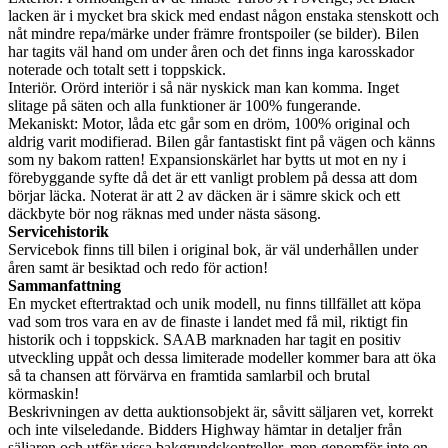
lacken är i mycket bra skick med endast någon enstaka stenskott och
nåt mindre repa/märke under främre frontspoiler (se bilder). Bilen
har tagits väl hand om under åren och det finns inga karosskador
noterade och totalt sett i toppskick.
Interiör. Orörd interiör i så när nyskick man kan komma. Inget
slitage på säten och alla funktioner är 100% fungerande.
Mekaniskt: Motor, låda etc går som en dröm, 100% original och
aldrig varit modifierad. Bilen går fantastiskt fint på vägen och känns
som ny bakom ratten! Expansionskärlet har bytts ut mot en ny i
förebyggande syfte då det är ett vanligt problem på dessa att dom
börjar läcka. Noterat är att 2 av däcken är i sämre skick och ett
däckbyte bör nog räknas med under nästa säsong.
Servicehistorik
Servicebok finns till bilen i original bok, är väl underhållen under
åren samt är besiktad och redo för action!
Sammanfattning
En mycket eftertraktad och unik modell, nu finns tillfället att köpa
vad som tros vara en av de finaste i landet med få mil, riktigt fin
historik och i toppskick. SAAB marknaden har tagit en positiv
utveckling uppåt och dessa limiterade modeller kommer bara att öka
så ta chansen att förvärva en framtida samlarbil och brutal
körmaskin!
Beskrivningen av detta auktionsobjekt är, såvitt säljaren vet, korrekt
och inte vilseledande. Bidders Highway hämtar in detaljer från
säljaren och utför vissa bakgrundskontroller, men genomför inte en