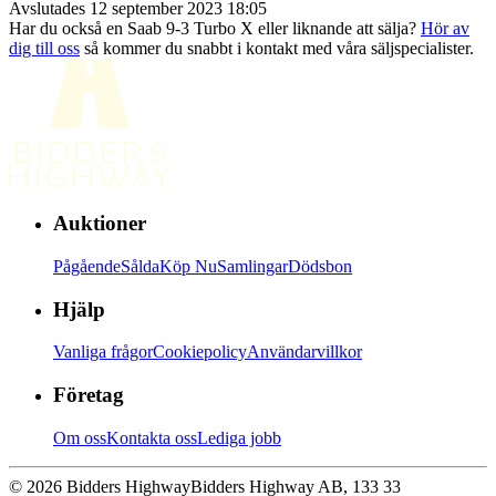
Avslutades 12 september 2023 18:05
Har du också en Saab 9-3 Turbo X eller liknande att sälja?
Hör av
dig till oss
så kommer du snabbt i kontakt med våra säljspecialister.
Auktioner
Pågående
Sålda
Köp Nu
Samlingar
Dödsbon
Hjälp
Vanliga frågor
Cookiepolicy
Användarvillkor
Företag
Om oss
Kontakta oss
Lediga jobb
© 2026 Bidders Highway
Bidders Highway AB, 133 33