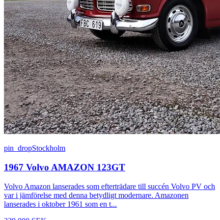
pin_drop
Stockholm
1967 Volvo AMAZON 123GT
Volvo Amazon lanserades som efterträdare till succén Volvo PV och
var i jämförelse med denna betydligt modernare. Amazonen
lanserades i oktober 1961 som en t...