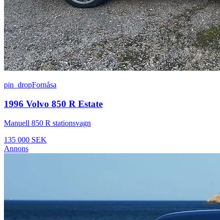
pin_drop
Fornåsa
1996 Volvo 850 R Estate
Manuell 850 R stationsvagn
135 000 SEK
Annons