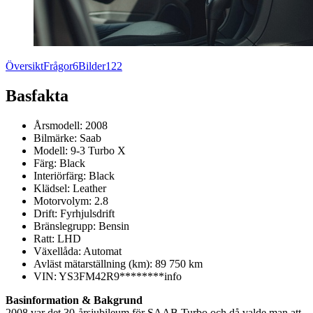
Översikt
Frågor
6
Bilder
122
Basfakta
Årsmodell:
2008
Bilmärke:
Saab
Modell:
9-3 Turbo X
Färg:
Black
Interiörfärg:
Black
Klädsel:
Leather
Motorvolym:
2.8
Drift:
Fyrhjulsdrift
Bränslegrupp:
Bensin
Ratt:
LHD
Växellåda:
Automat
Avläst mätarställning (km):
89 750 km
VIN:
YS3FM42R9********
info
Basinformation & Bakgrund
2008 var det 30-årsjubileum för SAAB Turbo och då valde man att