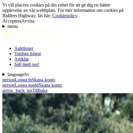
Vi vill placera cookies på din enhet för att ge dig en bättre
upplevelse av vår webbplats. För mer information om cookies på
Bidders Highway, läs här:
Cookiepolicy
Acceptera
Avvisa
menu
Auktioner
Vanliga frågor
Artiklar
Sälj med oss!
language
Sv
person
Logga in
Skapa konto
person
Logga in
add
Skapa konto
arrow_back_ios
Tillbaka