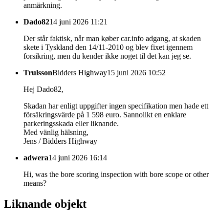
anmärkning.
Dado82
14 juni 2026 11:21
Der står faktisk, når man køber car.info adgang, at skaden
skete i Tyskland den 14/11-2010 og blev fixet igennem
forsikring, men du kender ikke noget til det kan jeg se.
Trulsson
Bidders Highway
15 juni 2026 10:52
Hej Dado82,
Skadan har enligt uppgifter ingen specifikation men hade ett
försäkringsvärde på 1 598 euro. Sannolikt en enklare
parkeringsskada eller liknande.
Med vänlig hälsning,
Jens / Bidders Highway
adwera
14 juni 2026 16:14
Hi, was the bore scoring inspection with bore scope or other
means?
Liknande objekt