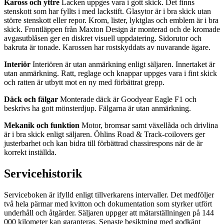
Kaross och yttre
Lacken uppges vara i gott skick. Det finns
stenskott som har fyllts i med lackstift. Glasytor är i bra skick utan
större stenskott eller repor. Krom, lister, lyktglas och emblem är i bra
skick. Frontläppen från Maxton Design är monterad och de kromade
avgasutblåsen ger en diskret visuell uppdatering. Sidorutor och
bakruta är tonade. Karossen har rostskyddats av nuvarande ägare.
Interiör
Interiören är utan anmärkning enligt säljaren. Innertaket är
utan anmärkning. Ratt, reglage och knappar uppges vara i fint skick
och ratten är utbytt mot en ny med förbättrat grepp.
Däck och fälgar
Monterade däck är Goodyear Eagle F1 och
beskrivs ha gott mönsterdjup. Fälgarna är utan anmärkning.
Mekanik och funktion
Motor, bromsar samt växellåda och drivlina
är i bra skick enligt säljaren. Öhlins Road & Track-coilovers ger
justerbarhet och kan bidra till förbättrad chassirespons när de är
korrekt inställda.
Servicehistorik
Serviceboken är ifylld enligt tillverkarens intervaller. Det medföljer
två hela pärmar med kvitton och dokumentation som styrker utfört
underhåll och åtgärder. Säljaren uppger att mätarställningen på 144
000 kilometer kan garanteras. Senaste besiktning med godkänt