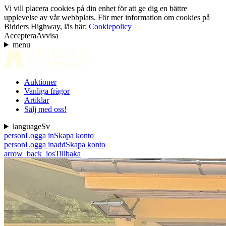
Vi vill placera cookies på din enhet för att ge dig en bättre
upplevelse av vår webbplats. För mer information om cookies på
Bidders Highway, läs här:
Cookiepolicy
Acceptera
Avvisa
menu
Auktioner
Vanliga frågor
Artiklar
Sälj med oss!
language
Sv
person
Logga in
Skapa konto
person
Logga in
add
Skapa konto
arrow_back_ios
Tillbaka