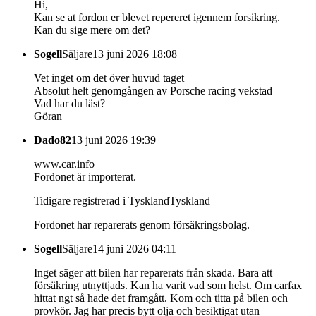
Hi,
Kan se at fordon er blevet repereret igennem forsikring.
Kan du sige mere om det?
Sogell
Säljare
13 juni 2026 18:08
Vet inget om det över huvud taget
Absolut helt genomgången av Porsche racing vekstad
Vad har du läst?
Göran
Dado82
13 juni 2026 19:39
www.car.info
Fordonet är importerat.
Tidigare registrerad i TysklandTyskland
Fordonet har reparerats genom försäkringsbolag.
Sogell
Säljare
14 juni 2026 04:11
Inget säger att bilen har reparerats från skada. Bara att
försäkring utnyttjads. Kan ha varit vad som helst. Om carfax
hittat ngt så hade det framgått. Kom och titta på bilen och
provkör. Jag har precis bytt olja och besiktigat utan