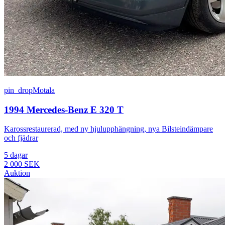
pin_drop
Motala
1994 Mercedes-Benz E 320 T
Karossrestaurerad, med ny hjulupphängning, nya Bilsteindämpare
och fjädrar
5 dagar
2 000 SEK
Auktion