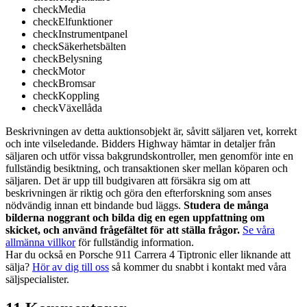
check
Media
check
Elfunktioner
check
Instrumentpanel
check
Säkerhetsbälten
check
Belysning
check
Motor
check
Bromsar
check
Koppling
check
Växellåda
Beskrivningen av detta auktionsobjekt är, såvitt säljaren vet, korrekt
och inte vilseledande. Bidders Highway hämtar in detaljer från
säljaren och utför vissa bakgrundskontroller, men genomför inte en
fullständig besiktning, och transaktionen sker mellan köparen och
säljaren. Det är upp till budgivaren att försäkra sig om att
beskrivningen är riktig och göra den efterforskning som anses
nödvändig innan ett bindande bud läggs.
Studera de många
bilderna noggrant och bilda dig en egen uppfattning om
skicket, och använd frågefältet för att ställa frågor.
Se våra
allmänna villkor
för fullständig information.
Har du också en Porsche 911 Carrera 4 Tiptronic eller liknande att
sälja?
Hör av dig till oss
så kommer du snabbt i kontakt med våra
säljspecialister.