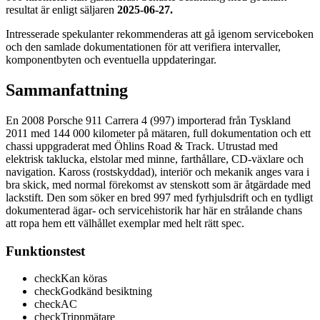
resultat är enligt säljaren
2025-06-27.
Intresserade spekulanter rekommenderas att gå igenom serviceboken
och den samlade dokumentationen för att verifiera intervaller,
komponentbyten och eventuella uppdateringar.
Sammanfattning
En 2008 Porsche 911 Carrera 4 (997) importerad från Tyskland
2011 med 144 000 kilometer på mätaren, full dokumentation och ett
chassi uppgraderat med Öhlins Road & Track. Utrustad med
elektrisk taklucka, elstolar med minne, farthållare, CD-växlare och
navigation. Kaross (rostskyddad), interiör och mekanik anges vara i
bra skick, med normal förekomst av stenskott som är åtgärdade med
lackstift. Den som söker en bred 997 med fyrhjulsdrift och en tydligt
dokumenterad ägar- och servicehistorik har här en strålande chans
att ropa hem ett välhållet exemplar med helt rätt spec.
Funktionstest
check
Kan köras
check
Godkänd besiktning
check
AC
check
Trippmätare