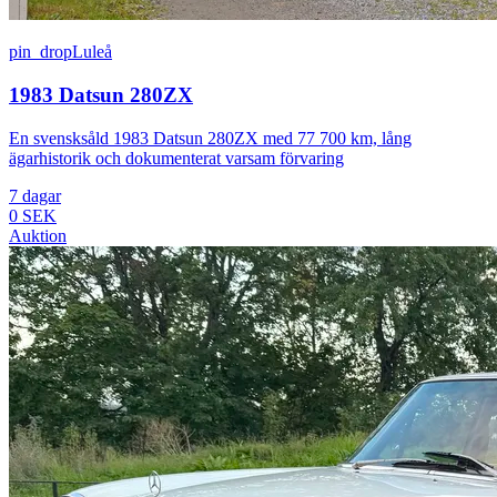
pin_drop
Luleå
1983 Datsun 280ZX
En svensksåld 1983 Datsun 280ZX med 77 700 km, lång
ägarhistorik och dokumenterat varsam förvaring
7 dagar
0 SEK
Auktion