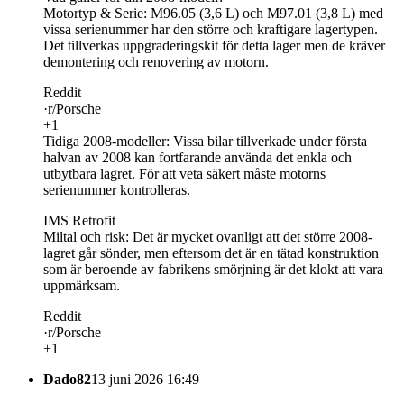
Motortyp & Serie: M96.05 (3,6 L) och M97.01 (3,8 L) med
vissa serienummer har den större och kraftigare lagertypen.
Det tillverkas uppgraderingskit för detta lager men de kräver
demontering och renovering av motorn.
Reddit
·r/Porsche
+1
Tidiga 2008-modeller: Vissa bilar tillverkade under första
halvan av 2008 kan fortfarande använda det enkla och
utbytbara lagret. För att veta säkert måste motorns
serienummer kontrolleras.
IMS Retrofit
Miltal och risk: Det är mycket ovanligt att det större 2008-
lagret går sönder, men eftersom det är en tätad konstruktion
som är beroende av fabrikens smörjning är det klokt att vara
uppmärksam.
Reddit
·r/Porsche
+1
Dado82
13 juni 2026 16:49