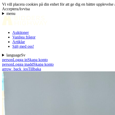
Vi vill placera cookies på din enhet för att ge dig en bättre uppleve
Acceptera
Avvisa
menu
Auktioner
Vanliga frågor
Artiklar
Sälj med oss!
language
Sv
person
Logga in
Skapa konto
person
Logga in
add
Skapa konto
arrow_back_ios
Tillbaka