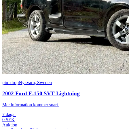
pin_drop
Nykvarn, Sweden
2002 Ford F-150 SVT Lightning
Mer information kommer snart.
7 dagar
0 SEK
Auktion