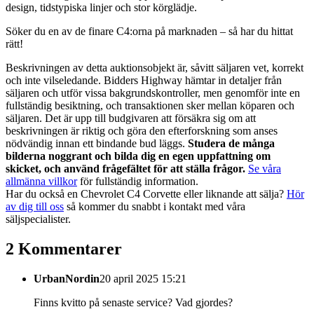
design, tidstypiska linjer och stor körglädje.
Söker du en av de finare C4:orna på marknaden – så har du hittat
rätt!
Beskrivningen av detta auktionsobjekt är, såvitt säljaren vet, korrekt
och inte vilseledande. Bidders Highway hämtar in detaljer från
säljaren och utför vissa bakgrundskontroller, men genomför inte en
fullständig besiktning, och transaktionen sker mellan köparen och
säljaren. Det är upp till budgivaren att försäkra sig om att
beskrivningen är riktig och göra den efterforskning som anses
nödvändig innan ett bindande bud läggs.
Studera de många
bilderna noggrant och bilda dig en egen uppfattning om
skicket, och använd frågefältet för att ställa frågor.
Se våra
allmänna villkor
för fullständig information.
Har du också en Chevrolet C4 Corvette eller liknande att sälja?
Hör
av dig till oss
så kommer du snabbt i kontakt med våra
säljspecialister.
2 Kommentarer
UrbanNordin
20 april 2025 15:21
Finns kvitto på senaste service? Vad gjordes?