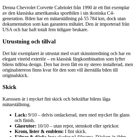
Denna Chevrolet Corvette Cabriolet från 1990 är ett fint exemplar
av den klassiska amerikanska sportbilen i sin ikoniska C4-
generation. Bilen har en mätarställning på 55 784 km, dock utan
dokumentation som kan garantera miltalet. Den är importerad från
USA och har haft totalt fem tidigare brukare.
Utrustning och tillval
Det här exemplaret är utrustat med svart skinninredning och har en
elegant vinröd exteriör – en klassisk färgkombination som lyfter
bilens tidlösa design. Den har även fått en ny stereo installerad, men
originalstereon finns kvar för den som vill återställa bilen till
originalskick.
Skick
Karossen är i mycket fint skick och bekräftar bilens låga
mätarställning.
Lack:
9/10 – delvis omlackerad, men med mycket fin glans
och finish.
Glasrutor:
10/10 – utan repor, stenskott eller sprickor.
Krom, lister & emblem:
I fint skick.
Fälgar & däck:
Inga skador på fälgarna. Däcken är äldre