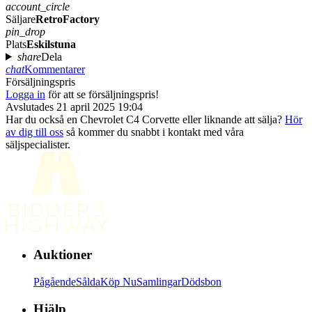
account_circle
Säljare
RetroFactory
pin_drop
Plats
Eskilstuna
share
Dela
chat
Kommentarer
Försäljningspris
Logga in
för att se försäljningspris!
Avslutades 21 april 2025 19:04
Har du också en Chevrolet C4 Corvette eller liknande att sälja?
Hör
av dig till oss
så kommer du snabbt i kontakt med våra
säljspecialister.
Auktioner
Pågående
Sålda
Köp Nu
Samlingar
Dödsbon
Hjälp