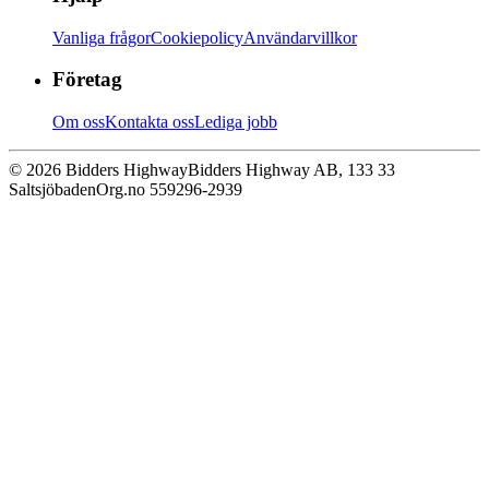
Vanliga frågor
Cookiepolicy
Användarvillkor
Företag
Om oss
Kontakta oss
Lediga jobb
© 2026 Bidders Highway
Bidders Highway AB, 133 33
Saltsjöbaden
Org.no 559296-2939