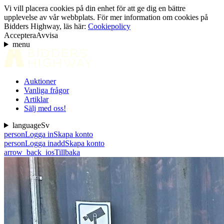
Vi vill placera cookies på din enhet för att ge dig en bättre
upplevelse av vår webbplats. För mer information om cookies på
Bidders Highway, läs här:
Cookiepolicy
Acceptera
Avvisa
menu
Auktioner
Vanliga frågor
Artiklar
Sälj med oss!
language
Sv
person
Logga in
Skapa konto
person
Logga in
add
Skapa konto
arrow_back_ios
Tillbaka