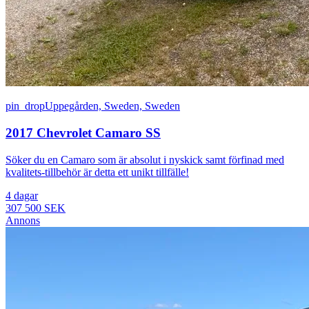
pin_drop
Uppegården, Sweden, Sweden
2017 Chevrolet Camaro SS
Söker du en Camaro som är absolut i nyskick samt förfinad med
kvalitets-tillbehör är detta ett unikt tillfälle!
4 dagar
307 500 SEK
Annons