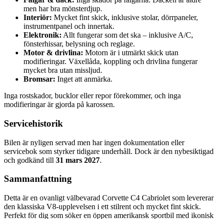
men har bra mönsterdjup.
Interiör:
Mycket fint skick, inklusive stolar, dörrpaneler,
instrumentpanel och innertak.
Elektronik:
Allt fungerar som det ska – inklusive A/C,
fönsterhissar, belysning och reglage.
Motor & drivlina:
Motorn är i utmärkt skick utan
modifieringar. Växellåda, koppling och drivlina fungerar
mycket bra utan missljud.
Bromsar:
Inget att anmärka.
Inga rostskador, bucklor eller repor förekommer, och inga
modifieringar är gjorda på karossen.
Servicehistorik
Bilen är nyligen servad men har ingen dokumentation eller
servicebok som styrker tidigare underhåll. Dock är den nybesiktigad
och godkänd till
31 mars 2027
.
Sammanfattning
Detta är en ovanligt välbevarad Corvette C4 Cabriolet som levererar
den klassiska V8-upplevelsen i ett stilrent och mycket fint skick.
Perfekt för dig som söker en öppen amerikansk sportbil med ikonisk