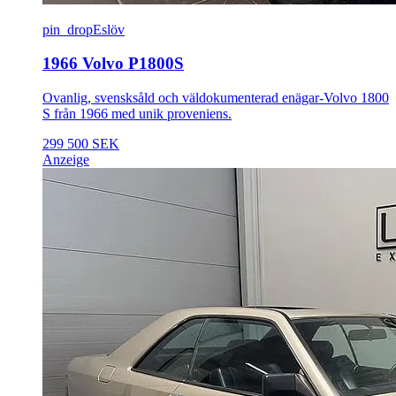
pin_drop
Eslöv
1966 Volvo P1800S
Ovanlig, svensksåld och väldokumenterad enägar-Volvo 1800
S från 1966 med unik proveniens.
299 500 SEK
Anzeige