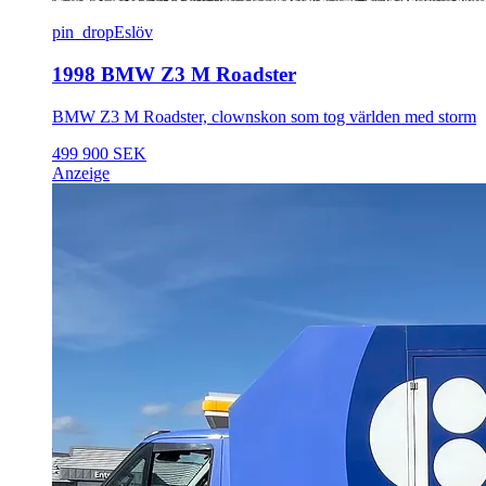
pin_drop
Eslöv
1998 BMW Z3 M Roadster
BMW Z3 M Roadster, clownskon som tog världen med storm
499 900 SEK
Anzeige