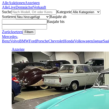
Alle
Auktionen
Anzeigen
Alle
Live
Demnächst
Verkauft
Suche
Kategorie
Sortieren
Baujahr ab
Baujahr bis
Zurücksetzen
Filtern
Mercedes-
Benz
Volvo
BMW
Ford
Porsche
Chevrolet
Honda
Volkswagen
Jaguar
Saa
Anzeige