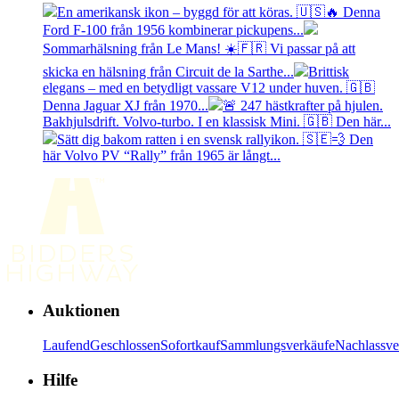
En amerikansk ikon – byggd för att köras. 🇺🇸🔥 Denna
Ford F-100 från 1956 kombinerar pickupens...
Sommarhälsning från Le Mans! ☀️🇫🇷 Vi passar på att
skicka en hälsning från Circuit de la Sarthe...
Brittisk
elegans – med en betydligt vassare V12 under huven. 🇬🇧
Denna Jaguar XJ från 1970...
🚨 247 hästkrafter på hjulen.
Bakhjulsdrift. Volvo-turbo. I en klassisk Mini. 🇬🇧 Den här...
Sätt dig bakom ratten i en svensk rallyikon. 🇸🇪💨 Den
här Volvo PV “Rally” från 1965 är långt...
Auktionen
Laufend
Geschlossen
Sofortkauf
Sammlungsverkäufe
Nachlassve
Hilfe