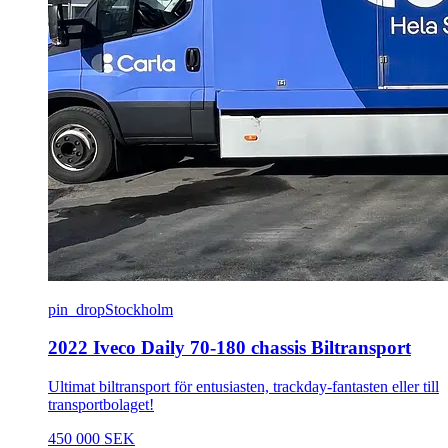
pin_drop
Stockholm
2022 Iveco Daily 70-180 chassis Biltransport
Ultimat biltransport för entusiasten, trackday-fantasten eller till
transportbolaget!
450 000 SEK