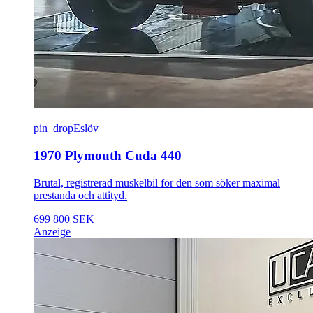
pin_drop
Eslöv
1970 Plymouth Cuda 440
Brutal, registrerad muskelbil för den som söker maximal
prestanda och attityd.
699 800 SEK
Anzeige