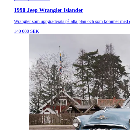
1990 Jeep Wrangler Islander
Wrangler som uppgraderats på alla plan och som kommer med e
140 000 SEK