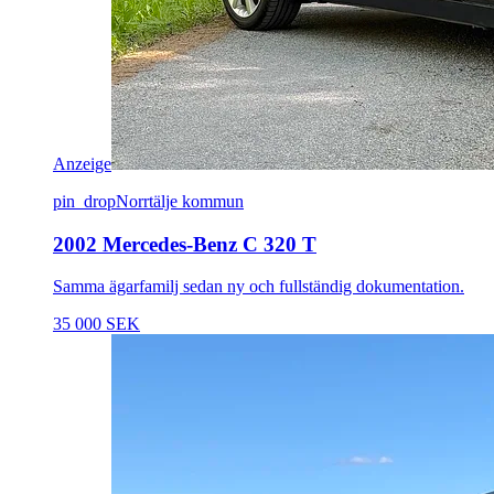
Anzeige
pin_drop
Norrtälje kommun
2002 Mercedes-Benz C 320 T
Samma ägarfamilj sedan ny och fullständig dokumentation.
35 000 SEK