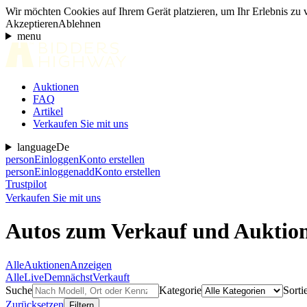
Wir möchten Cookies auf Ihrem Gerät platzieren, um Ihr Erlebnis zu
Akzeptieren
Ablehnen
menu
Auktionen
FAQ
Artikel
Verkaufen Sie mit uns
language
De
person
Einloggen
Konto erstellen
person
Einloggen
add
Konto erstellen
Trustpilot
Verkaufen Sie mit uns
Autos zum Verkauf und Auktio
Alle
Auktionen
Anzeigen
Alle
Live
Demnächst
Verkauft
Suche
Kategorie
Sorti
Zurücksetzen
Filtern