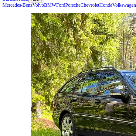
Mercedes-Benz
Volvo
BMW
Ford
Porsche
Chevrolet
Honda
Volkswagen