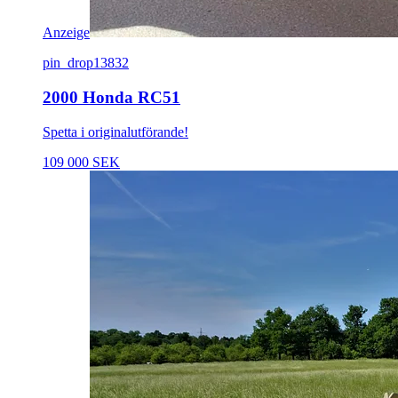
Anzeige
pin_drop
13832
2000 Honda RC51
Spetta i originalutförande!
109 000 SEK