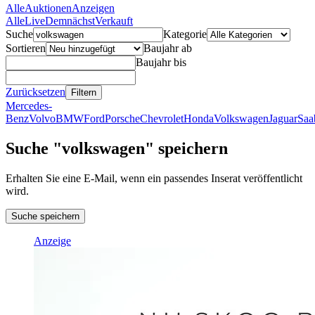
Alle
Auktionen
Anzeigen
Alle
Live
Demnächst
Verkauft
Suche
Kategorie
Sortieren
Baujahr ab
Baujahr bis
Zurücksetzen
Filtern
Mercedes-
Benz
Volvo
BMW
Ford
Porsche
Chevrolet
Honda
Volkswagen
Jaguar
Saa
Suche "volkswagen" speichern
Erhalten Sie eine E-Mail, wenn ein passendes Inserat veröffentlicht
wird.
Suche speichern
Anzeige