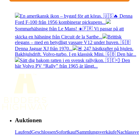
En amerikansk ikon – byggd för att köras. 🇺🇸🔥 Denna
Ford F-100 från 1956 kombinerar pickupens...
Sommarhälsning från Le Mans! ☀️🇫🇷 Vi passar på att
skicka en hälsning från Circuit de la Sarthe...
Brittisk
elegans – med en betydligt vassare V12 under huven. 🇬🇧
Denna Jaguar XJ från 1970...
🚨 247 hästkrafter på hjulen.
Bakhjulsdrift. Volvo-turbo. I en klassisk Mini. 🇬🇧 Den här...
Sätt dig bakom ratten i en svensk rallyikon. 🇸🇪💨 Den
här Volvo PV “Rally” från 1965 är långt...
Auktionen
Laufend
Geschlossen
Sofortkauf
Sammlungsverkäufe
Nachlassve