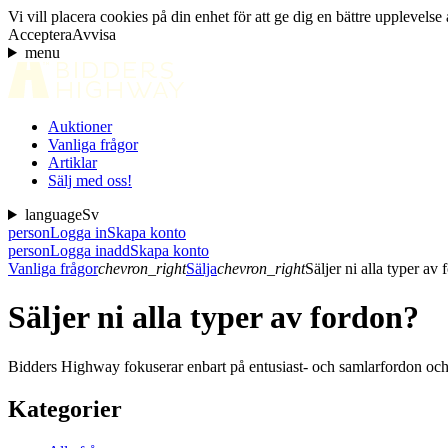
Vi vill placera cookies på din enhet för att ge dig en bättre uppleve
Acceptera
Avvisa
menu
Auktioner
Vanliga frågor
Artiklar
Sälj med oss!
language
Sv
person
Logga in
Skapa konto
person
Logga in
add
Skapa konto
Vanliga frågor
chevron_right
Sälja
chevron_right
Säljer ni alla typer av
Säljer ni alla typer av fordon?
Bidders Highway fokuserar enbart på entusiast- och samlarfordon och det
Kategorier