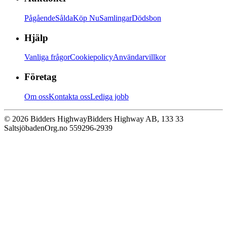
Pågående
Sålda
Köp Nu
Samlingar
Dödsbon
Hjälp
Vanliga frågor
Cookiepolicy
Användarvillkor
Företag
Om oss
Kontakta oss
Lediga jobb
© 2026 Bidders Highway
Bidders Highway AB, 133 33
Saltsjöbaden
Org.no 559296-2939