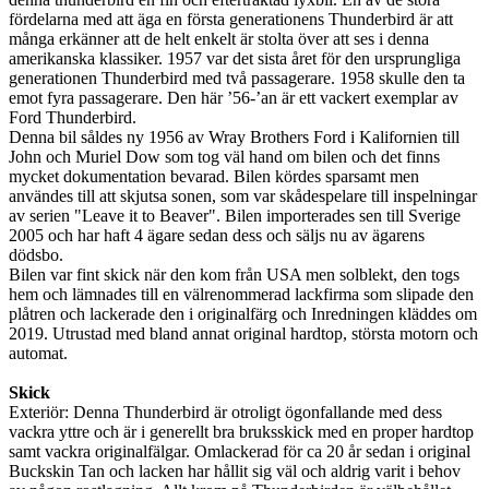
fördelarna med att äga en första generationens Thunderbird är att
många erkänner att de helt enkelt är stolta över att ses i denna
amerikanska klassiker. 1957 var det sista året för den ursprungliga
generationen Thunderbird med två passagerare. 1958 skulle den ta
emot fyra passagerare. Den här ’56-’an är ett vackert exemplar av
Ford Thunderbird.
Denna bil såldes ny 1956 av Wray Brothers Ford i Kalifornien till
John och Muriel Dow som tog väl hand om bilen och det finns
mycket dokumentation bevarad. Bilen kördes sparsamt men
användes till att skjutsa sonen, som var skådespelare till inspelningar
av serien "Leave it to Beaver". Bilen importerades sen till Sverige
2005 och har haft 4 ägare sedan dess och säljs nu av ägarens
dödsbo.
Bilen var fint skick när den kom från USA men solblekt, den togs
hem och lämnades till en välrenommerad lackfirma som slipade den
plåtren och lackerade den i originalfärg och Inredningen kläddes om
2019. Utrustad med bland annat original hardtop, största motorn och
automat.
Skick
Exteriör: Denna Thunderbird är otroligt ögonfallande med dess
vackra yttre och är i generellt bra bruksskick med en proper hardtop
samt vackra originalfälgar. Omlackerad för ca 20 år sedan i original
Buckskin Tan och lacken har hållit sig väl och aldrig varit i behov