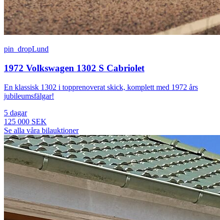
pin_drop
Lund
1972 Volkswagen 1302 S Cabriolet
En klassisk 1302 i topprenoverat skick, komplett med 1972 års
jubileumsfälgar!
5 dagar
125 000 SEK
Se alla våra bilauktioner