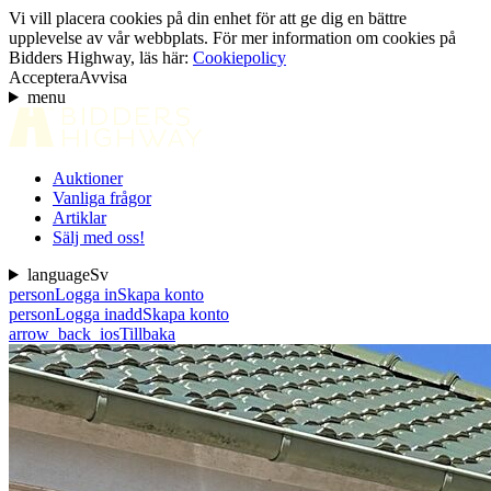
Vi vill placera cookies på din enhet för att ge dig en bättre
upplevelse av vår webbplats. För mer information om cookies på
Bidders Highway, läs här:
Cookiepolicy
Acceptera
Avvisa
menu
Auktioner
Vanliga frågor
Artiklar
Sälj med oss!
language
Sv
person
Logga in
Skapa konto
person
Logga in
add
Skapa konto
arrow_back_ios
Tillbaka