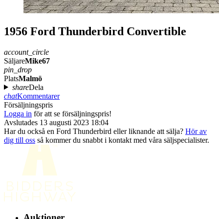
1956 Ford Thunderbird Convertible
account_circle
Säljare
Mike67
pin_drop
Plats
Malmö
share
Dela
chat
Kommentarer
Försäljningspris
Logga in
för att se försäljningspris!
Avslutades 13 augusti 2023 18:04
Har du också en Ford Thunderbird eller liknande att sälja?
Hör av
dig till oss
så kommer du snabbt i kontakt med våra säljspecialister.
Auktioner