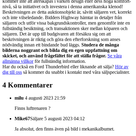
kommer inte att återskapas i varken design eller dess höga komfort-
nivå, så ta initiativet och investera i denna amerikanska klenod!
Beskrivningen av detta auktionsobjekt är, såvitt säljaren vet, korrekt
och inte vilseledande. Bidders Highway hämtar in detaljer från
säljaren och utför vissa bakgrundskontroller, men genomför inte en
fullständig besiktning, och transaktionen sker mellan köparen och
säljaren. Det är upp till budgivaren att försäkra sig om att
beskrivningen är riktig och göra den efterforskning som anses
nödvändig innan ett bindande bud läggs.
Studera de många
bilderna noggrant och bilda dig en egen uppfattning om
skicket, och använd frågefältet för att ställa frågor.
Se våra
allmänna villkor
för fullständig information.
Har du också en Ford Thunderbird eller liknande att sälja?
Hör av
dig till oss
så kommer du snabbt i kontakt med våra säljspecialister.
4 Kommentarer
milu
4 augusti 2023 21:59
Finns luftrenaren ?
Mike67
Säljare
5 augusti 2023 04:12
Ja absolut, den finns även på bild i mekanikalbumet.