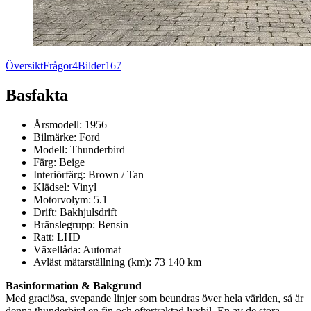
Översikt
Frågor
4
Bilder
167
Basfakta
Årsmodell:
1956
Bilmärke:
Ford
Modell:
Thunderbird
Färg:
Beige
Interiörfärg:
Brown / Tan
Klädsel:
Vinyl
Motorvolym:
5.1
Drift:
Bakhjulsdrift
Bränslegrupp:
Bensin
Ratt:
LHD
Växellåda:
Automat
Avläst mätarställning (km):
73 140 km
Basinformation & Bakgrund
Med graciösa, svepande linjer som beundras över hela världen, så är
denna thunderbird en fin och eftertraktad lyxbil. En av de stora