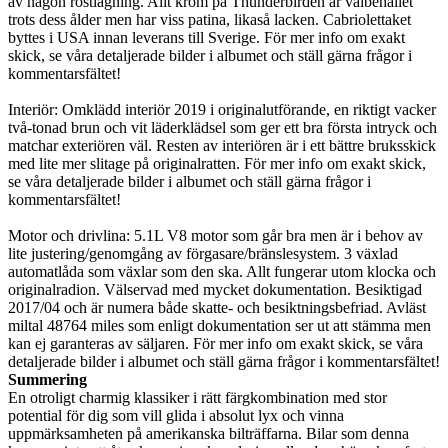
av någon rostlagning. Allt krom på Thunderbirden är välbehållet
trots dess ålder men har viss patina, likaså lacken. Cabriolettaket
byttes i USA innan leverans till Sverige. För mer info om exakt
skick, se våra detaljerade bilder i albumet och ställ gärna frågor i
kommentarsfältet!
Interiör: Omklädd interiör 2019 i originalutförande, en riktigt vacker
två-tonad brun och vit läderklädsel som ger ett bra första intryck och
matchar exteriören väl. Resten av interiören är i ett bättre bruksskick
med lite mer slitage på originalratten. För mer info om exakt skick,
se våra detaljerade bilder i albumet och ställ gärna frågor i
kommentarsfältet!
Motor och drivlina: 5.1L V8 motor som går bra men är i behov av
lite justering/genomgång av förgasare/bränslesystem. 3 växlad
automatlåda som växlar som den ska. Allt fungerar utom klocka och
originalradion. Välservad med mycket dokumentation. Besiktigad
2017/04 och är numera både skatte- och besiktningsbefriad. Avläst
miltal 48764 miles som enligt dokumentation ser ut att stämma men
kan ej garanteras av säljaren. För mer info om exakt skick, se våra
detaljerade bilder i albumet och ställ gärna frågor i kommentarsfältet!
Summering
En otroligt charmig klassiker i rätt färgkombination med stor
potential för dig som vill glida i absolut lyx och vinna
uppmärksamheten på amerikanska bilträffarna. Bilar som denna