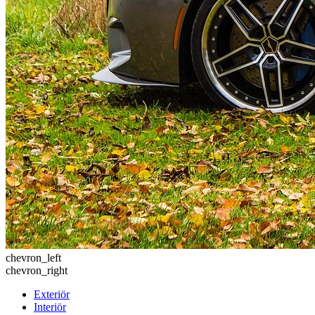
chevron_left
chevron_right
Exteriör
Interiör