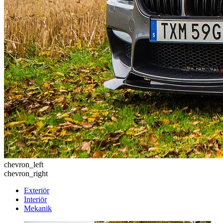
chevron_left
chevron_right
Exteriör
Interiör
Mekanik