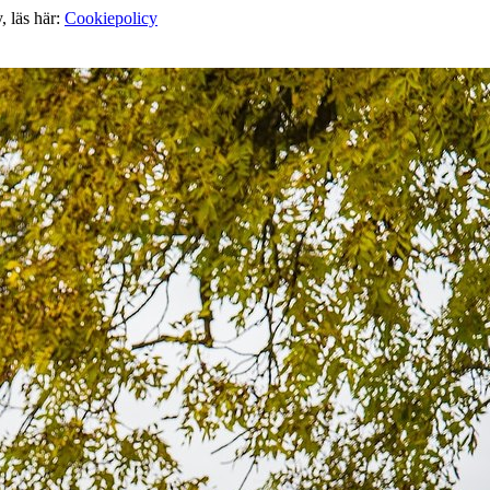
, läs här:
Cookiepolicy