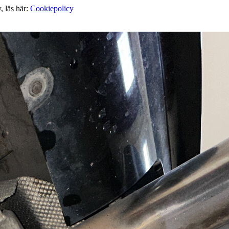
, läs här:
Cookiepolicy