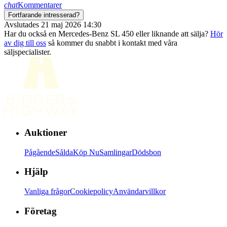
chat
Kommentarer
Fortfarande intresserad?
Avslutades 21 maj 2026 14:30
Har du också en Mercedes-Benz SL 450 eller liknande att sälja?
Hör
av dig till oss
så kommer du snabbt i kontakt med våra
säljspecialister.
Auktioner
Pågående
Sålda
Köp Nu
Samlingar
Dödsbon
Hjälp
Vanliga frågor
Cookiepolicy
Användarvillkor
Företag