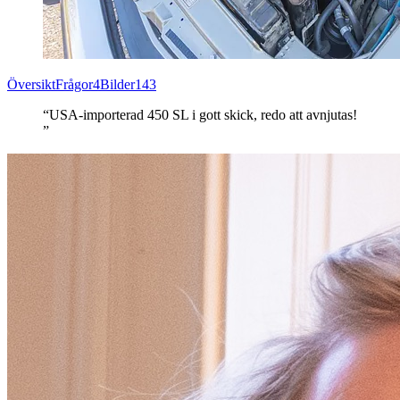
Översikt
Frågor
4
Bilder
143
“USA-importerad 450 SL i gott skick, redo att avnjutas!
”