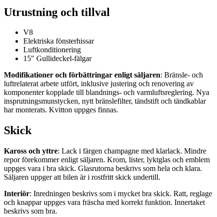
Utrustning och tillval
V8
Elektriska fönsterhissar
Luftkonditionering
15" Gullideckel-fälgar
Modifikationer och förbättringar enligt säljaren
: Bränsle- och
luftrelaterat arbete utfört, inklusive justering och renovering av
komponenter kopplade till blandnings- och varmluftsreglering. Nya
insprutningsmunstycken, nytt bränslefilter, tändstift och tändkablar
har monterats. Kvitton uppges finnas.
Skick
Kaross och yttre
: Lack i färgen champagne med klarlack. Mindre
repor förekommer enligt säljaren. Krom, lister, lyktglas och emblem
uppges vara i bra skick. Glasrutorna beskrivs som hela och klara.
Säljaren uppger att bilen är i rostfritt skick undertill.
Interiör
: Inredningen beskrivs som i mycket bra skick. Ratt, reglage
och knappar uppges vara fräscha med korrekt funktion. Innertaket
beskrivs som bra.