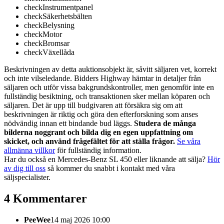
check
Instrumentpanel
check
Säkerhetsbälten
check
Belysning
check
Motor
check
Bromsar
check
Växellåda
Beskrivningen av detta auktionsobjekt är, såvitt säljaren vet, korrekt
och inte vilseledande. Bidders Highway hämtar in detaljer från
säljaren och utför vissa bakgrundskontroller, men genomför inte en
fullständig besiktning, och transaktionen sker mellan köparen och
säljaren. Det är upp till budgivaren att försäkra sig om att
beskrivningen är riktig och göra den efterforskning som anses
nödvändig innan ett bindande bud läggs.
Studera de många
bilderna noggrant och bilda dig en egen uppfattning om
skicket, och använd frågefältet för att ställa frågor.
Se våra
allmänna villkor
för fullständig information.
Har du också en Mercedes-Benz SL 450 eller liknande att sälja?
Hör
av dig till oss
så kommer du snabbt i kontakt med våra
säljspecialister.
4 Kommentarer
PeeWee
14 maj 2026 10:00