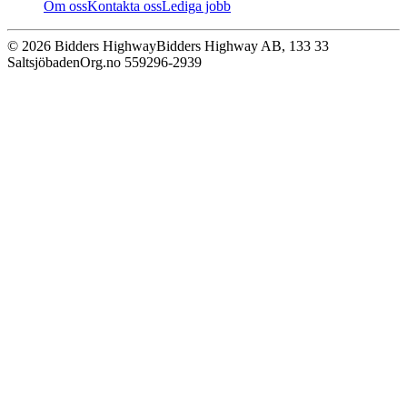
Om oss
Kontakta oss
Lediga jobb
© 2026 Bidders Highway
Bidders Highway AB, 133 33
Saltsjöbaden
Org.no 559296-2939