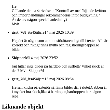
Hej,
Gällande denna skrivelsen: "Kontroll av medföljande kvitton
och importhandlingar rekommenderas inför budgivning."
Är det av någon speciell anledning?
Mvh
gert_768_its4
Säljare
14 maj 2026 10:39
Hej,det är något som auktionsförättaren lagt till i texten.Allt är
korrekt och riktigt finns kvitto och registreringspapper.se
bilder.
SkipperM
14 maj 2026 23:52
Jag hittar inga bilder på hardtop och sufflett? Vilket skick är
de i? Mvh SkipperM
gert_768_its4
Säljare
15 maj 2026 08:54
Hejsan,klicka på exteriör så finns bilder där i slutet.Cabben är
i mycket bra skick,likaså hardtopen,hardtoppen har någon
repa.
Liknande objekt