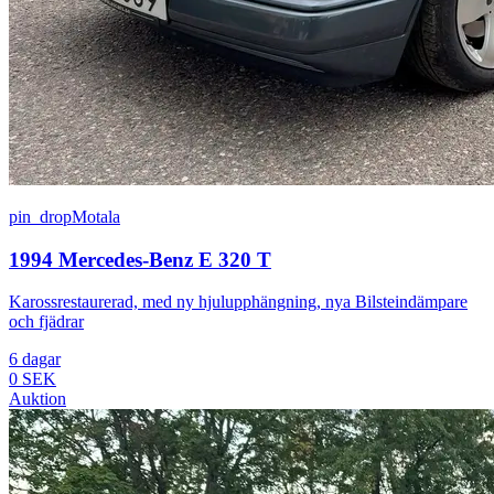
pin_drop
Motala
1994 Mercedes-Benz E 320 T
Karossrestaurerad, med ny hjulupphängning, nya Bilsteindämpare
och fjädrar
6 dagar
0 SEK
Auktion