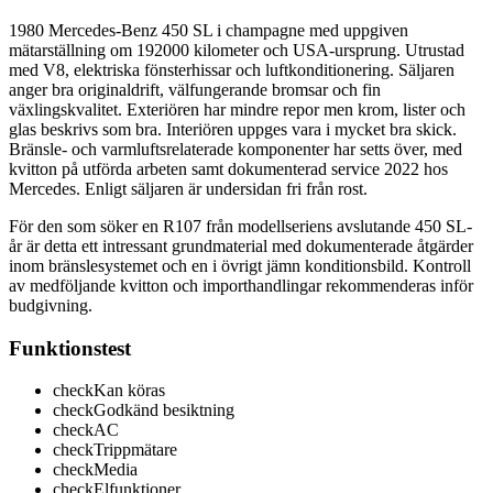
1980 Mercedes-Benz 450 SL i champagne med uppgiven
mätarställning om 192000 kilometer och USA-ursprung. Utrustad
med V8, elektriska fönsterhissar och luftkonditionering. Säljaren
anger bra originaldrift, välfungerande bromsar och fin
växlingskvalitet. Exteriören har mindre repor men krom, lister och
glas beskrivs som bra. Interiören uppges vara i mycket bra skick.
Bränsle- och varmluftsrelaterade komponenter har setts över, med
kvitton på utförda arbeten samt dokumenterad service 2022 hos
Mercedes. Enligt säljaren är undersidan fri från rost.
För den som söker en R107 från modellseriens avslutande 450 SL-
år är detta ett intressant grundmaterial med dokumenterade åtgärder
inom bränslesystemet och en i övrigt jämn konditionsbild. Kontroll
av medföljande kvitton och importhandlingar rekommenderas inför
budgivning.
Funktionstest
check
Kan köras
check
Godkänd besiktning
check
AC
check
Trippmätare
check
Media
check
Elfunktioner