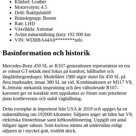
Klädsel:
Leather
Motorvolym:
4.5
Drift:
Bakhjulsdrift
Bränslegrupp:
Bensin
Ratt:
LHD
Växellåda:
Automat
Avläst mätarställning (km):
192 000 km
VIN:
WDBBA44A0********
info
Basinformation och historik
Mercedes-Benz 450 SL av R107-generationen representerar en era
av robust GT-teknik med fokus på komfort, hållbarhet och
långfärdsegenskaper. Modellåret 1980 utgör slutet för 450 SL på
flera marknader, innan 380 SL tar vid. Kombinationen av M117 V8,
K-Jetronic mekanisk insprutning och den välisolerade R107-
karossen ger en karaktär som uppskattas av förare som prioriterar
jämn kraftleverans och stabil väghållning.
Detta exemplar är importerat från USA år 2019 och uppges ha en
mätarställning om 192000 kilometer. Säljaren anger att bilen har V8,
elektriska fönsterhissar samt luftkonditionering. Uppgift om antal
tidigare ägare saknas. Som kuriosa nämns att undersidan enligt
säljaren är i mycket gott, rostfritt skick.