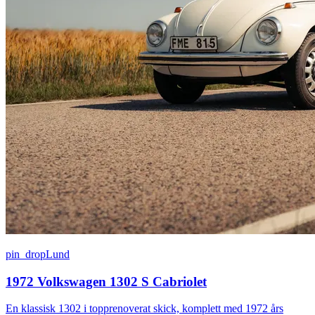
pin_drop
Lund
1972 Volkswagen 1302 S Cabriolet
En klassisk 1302 i topprenoverat skick, komplett med 1972 års