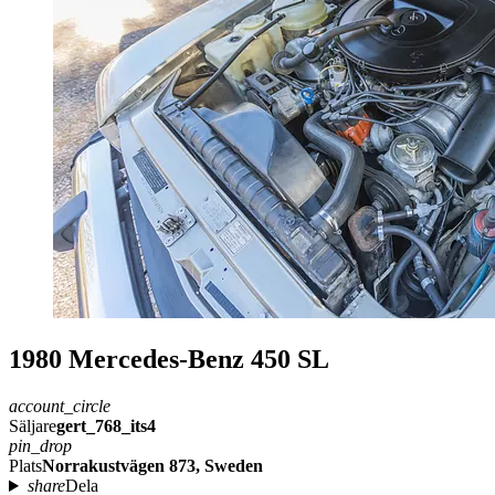
1980 Mercedes-Benz 450 SL
account_circle
Säljare
gert_768_its4
pin_drop
Plats
Norrakustvägen 873, Sweden
share
Dela