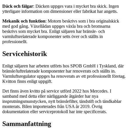
Däck och fälgar
: Däcken uppges vara i mycket bra skick. Ingen
ytterligare information om dimensioner eller fabrikat har angetts.
Mekanik och funktion
: Motorn beskrivs som i bra originalskick
med god gång. Växellådan uppges växla bra och bromsarna
beskrivs som mycket bra. Enligt säljaren har bränsle- och
varmluftsrelaterade komponenter setts över och ställts in
professionellt.
Servicehistorik
Enligt säljaren har arbeten utförts hos SPOB GmbH i Tyskland, där
bränsle/luftrelaterade komponenter har renoverats och ställts in.
Varmluftsregulator uppges ha renoverats av ett professionellt företag.
Kvitton finns enligt uppgift.
Det finns även kvitto på service utförd 2022 hos Mercedes. I
samband med detta eller närliggande åtgärder har nya
insprutningsmunstycken, nytt bränslefilter, tändstift och tändkablar
monterats. Bilen importerades från USA år 2019. Övrig
dokumentation eller serviceprotokoll har inte specificerats.
Sammanfattning