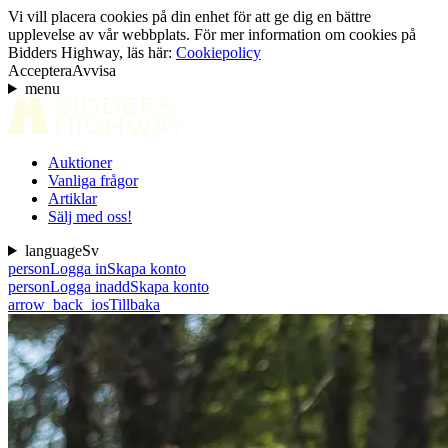
Vi vill placera cookies på din enhet för att ge dig en bättre
upplevelse av vår webbplats. För mer information om cookies på
Bidders Highway, läs här:
Cookiepolicy
Acceptera
Avvisa
menu
Auktioner
Vanliga frågor
Artiklar
Sälj med oss!
language
Sv
person
Logga in
Skapa konto
person
Logga in
add
Skapa konto
arrow_back_ios
Tillbaka