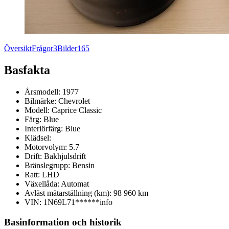
Översikt
Frågor
3
Bilder
165
Basfakta
Årsmodell:
1977
Bilmärke:
Chevrolet
Modell:
Caprice Classic
Färg:
Blue
Interiörfärg:
Blue
Klädsel:
Motorvolym:
5.7
Drift:
Bakhjulsdrift
Bränslegrupp:
Bensin
Ratt:
LHD
Växellåda:
Automat
Avläst mätarställning (km):
98 960 km
VIN:
1N69L71******
info
Basinformation och historik