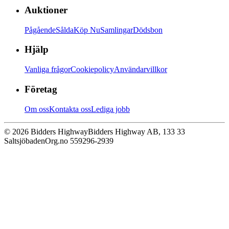
Auktioner
Pågående
Sålda
Köp Nu
Samlingar
Dödsbon
Hjälp
Vanliga frågor
Cookiepolicy
Användarvillkor
Företag
Om oss
Kontakta oss
Lediga jobb
© 2026 Bidders Highway
Bidders Highway AB, 133 33
Saltsjöbaden
Org.no 559296-2939