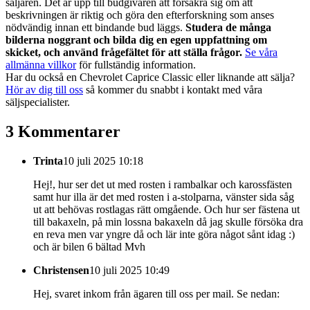
säljaren. Det är upp till budgivaren att försäkra sig om att
beskrivningen är riktig och göra den efterforskning som anses
nödvändig innan ett bindande bud läggs.
Studera de många
bilderna noggrant och bilda dig en egen uppfattning om
skicket, och använd frågefältet för att ställa frågor.
Se våra
allmänna villkor
för fullständig information.
Har du också en Chevrolet Caprice Classic eller liknande att sälja?
Hör av dig till oss
så kommer du snabbt i kontakt med våra
säljspecialister.
3 Kommentarer
Trinta
10 juli 2025 10:18
Hej!, hur ser det ut med rosten i rambalkar och karossfästen
samt hur illa är det med rosten i a-stolparna, vänster sida såg
ut att behövas rostlagas rätt omgående. Och hur ser fästena ut
till bakaxeln, på min lossna bakaxeln då jag skulle försöka dra
en reva men var yngre då och lär inte göra något sånt idag :)
och är bilen 6 bältad Mvh
Christensen
10 juli 2025 10:49
Hej, svaret inkom från ägaren till oss per mail. Se nedan: