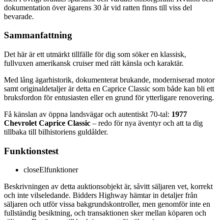
dokumentation över ägarens 30 år vid ratten finns till viss del
bevarade.
Sammanfattning
Det här är ett utmärkt tillfälle för dig som söker en klassisk,
fullvuxen amerikansk cruiser med rätt känsla och karaktär.
Med lång ägarhistorik, dokumenterat brukande, moderniserad motor
samt originaldetaljer är detta en Caprice Classic som både kan bli ett
bruksfordon för entusiasten eller en grund för ytterligare renovering.
Få känslan av öppna landsvägar och autentiskt 70-tal:
1977
Chevrolet Caprice Classic
– redo för nya äventyr och att ta dig
tillbaka till bilhistoriens guldålder.
Funktionstest
close
Elfunktioner
Beskrivningen av detta auktionsobjekt är, såvitt säljaren vet, korrekt
och inte vilseledande. Bidders Highway hämtar in detaljer från
säljaren och utför vissa bakgrundskontroller, men genomför inte en
fullständig besiktning, och transaktionen sker mellan köparen och