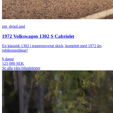
pin_drop
Lund
1972 Volkswagen 1302 S Cabriolet
En klassisk 1302 i topprenoverat skick, komplett med 1972 års
jubileumsfälgar!
6 dagar
125 000 SEK
Se alla våra bilauktioner