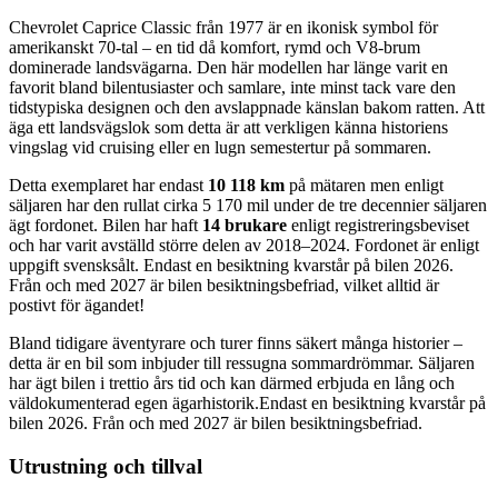
Chevrolet Caprice Classic från 1977 är en ikonisk symbol för
amerikanskt 70-tal – en tid då komfort, rymd och V8-brum
dominerade landsvägarna. Den här modellen har länge varit en
favorit bland bilentusiaster och samlare, inte minst tack vare den
tidstypiska designen och den avslappnade känslan bakom ratten. Att
äga ett landsvägslok som detta är att verkligen känna historiens
vingslag vid cruising eller en lugn semestertur på sommaren.
Detta exemplaret har endast
10 118 km
på mätaren men enligt
säljaren har den rullat cirka 5 170 mil under de tre decennier säljaren
ägt fordonet. Bilen har haft
14 brukare
enligt registreringsbeviset
och har varit avställd större delen av 2018–2024. Fordonet är enligt
uppgift svensksålt. Endast en besiktning kvarstår på bilen 2026.
Från och med 2027 är bilen besiktningsbefriad, vilket alltid är
postivt för ägandet!
Bland tidigare äventyrare och turer finns säkert många historier –
detta är en bil som inbjuder till ressugna sommardrömmar. Säljaren
har ägt bilen i trettio års tid och kan därmed erbjuda en lång och
väldokumenterad egen ägarhistorik.Endast en besiktning kvarstår på
bilen 2026. Från och med 2027 är bilen besiktningsbefriad.
Utrustning och tillval