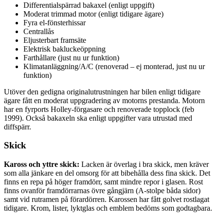
Differentialspärrad bakaxel (enligt uppgift)
Moderat trimmad motor (enligt tidigare ägare)
Fyra el-fönsterhissar
Centrallås
Eljusterbart framsäte
Elektrisk bakluckeöppning
Farthållare (just nu ur funktion)
Klimatanläggning/A/C (renoverad – ej monterad, just nu ur
funktion)
Utöver den gedigna originalutrustningen har bilen enligt tidigare
ägare fått en moderat uppgradering av motorns prestanda. Motorn
har en fyrports Holley-förgasare och renoverade topplock (feb
1999). Också bakaxeln ska enligt uppgifter vara utrustad med
diffspärr.
Skick
Kaross och yttre skick:
Lacken är överlag i bra skick, men kräver
som alla jänkare en del omsorg för att bibehålla dess fina skick. Det
finns en repa på höger framdörr, samt mindre repor i glasen. Rost
finns ovanför framdörrarnas övre gångjärn (A-stolpe båda sidor)
samt vid rutramen på förardörren. Karossen har fått golvet rostlagat
tidigare. Krom, lister, lyktglas och emblem bedöms som godtagbara.