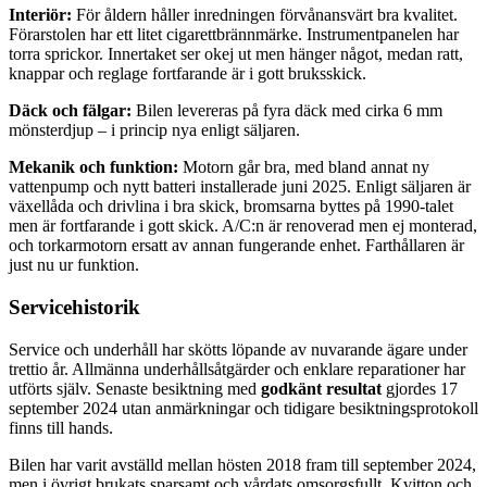
Interiör:
För åldern håller inredningen förvånansvärt bra kvalitet.
Förarstolen har ett litet cigarettbrännmärke. Instrumentpanelen har
torra sprickor. Innertaket ser okej ut men hänger något, medan ratt,
knappar och reglage fortfarande är i gott bruksskick.
Däck och fälgar:
Bilen levereras på fyra däck med cirka 6 mm
mönsterdjup – i princip nya enligt säljaren.
Mekanik och funktion:
Motorn går bra, med bland annat ny
vattenpump och nytt batteri installerade juni 2025. Enligt säljaren är
växellåda och drivlina i bra skick, bromsarna byttes på 1990-talet
men är fortfarande i gott skick. A/C:n är renoverad men ej monterad,
och torkarmotorn ersatt av annan fungerande enhet. Farthållaren är
just nu ur funktion.
Servicehistorik
Service och underhåll har skötts löpande av nuvarande ägare under
trettio år. Allmänna underhållsåtgärder och enklare reparationer har
utförts själv. Senaste besiktning med
godkänt resultat
gjordes 17
september 2024 utan anmärkningar och tidigare besiktningsprotokoll
finns till hands.
Bilen har varit avställd mellan hösten 2018 fram till september 2024,
men i övrigt brukats sparsamt och vårdats omsorgsfullt. Kvitton och