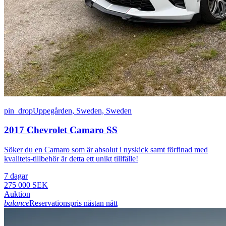
pin_drop
Uppegården, Sweden, Sweden
2017 Chevrolet Camaro SS
Söker du en Camaro som är absolut i nyskick samt förfinad med
kvalitets-tillbehör är detta ett unikt tillfälle!
7 dagar
275 000 SEK
Auktion
balance
Reservationspris nästan nått