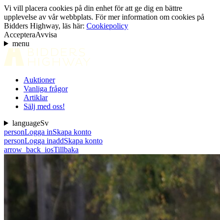
Vi vill placera cookies på din enhet för att ge dig en bättre
upplevelse av vår webbplats. För mer information om cookies på
Bidders Highway, läs här:
Cookiepolicy
Acceptera
Avvisa
menu
Auktioner
Vanliga frågor
Artiklar
Sälj med oss!
language
Sv
person
Logga in
Skapa konto
person
Logga in
add
Skapa konto
arrow_back_ios
Tillbaka