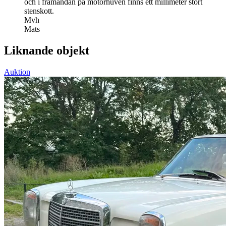
och i framändan på motorhuven finns ett millimeter stort
stenskott.
Mvh
Mats
Liknande objekt
Auktion