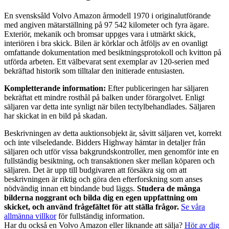
En svensksåld Volvo Amazon årmodell 1970 i originalutförande
med angiven mätarställning på 97 542 kilometer och fyra ägare.
Exteriör, mekanik och bromsar uppges vara i utmärkt skick,
interiören i bra skick. Bilen är körklar och åtföljs av en ovanligt
omfattande dokumentation med besiktningsprotokoll och kvitton på
utförda arbeten. Ett välbevarat sent exemplar av 120-serien med
bekräftad historik som tilltalar den initierade entusiasten.
Kompletterande information:
Efter publiceringen har säljaren
bekräftat ett mindre rosthål på balken under förargolvet. Enligt
säljaren var detta inte synligt när bilen tectylbehandlades. Säljaren
har skickat in en bild på skadan.
Beskrivningen av detta auktionsobjekt är, såvitt säljaren vet, korrekt
och inte vilseledande. Bidders Highway hämtar in detaljer från
säljaren och utför vissa bakgrundskontroller, men genomför inte en
fullständig besiktning, och transaktionen sker mellan köparen och
säljaren. Det är upp till budgivaren att försäkra sig om att
beskrivningen är riktig och göra den efterforskning som anses
nödvändig innan ett bindande bud läggs.
Studera de många
bilderna noggrant och bilda dig en egen uppfattning om
skicket, och använd frågefältet för att ställa frågor.
Se våra
allmänna villkor
för fullständig information.
Har du också en Volvo Amazon eller liknande att sälja?
Hör av dig