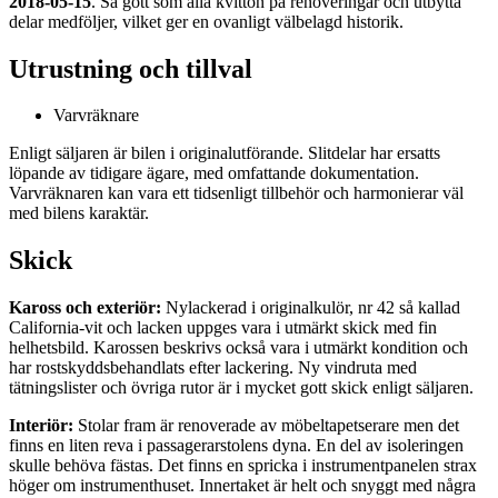
2018-05-15
. Så gott som alla kvitton på renoveringar och utbytta
delar medföljer, vilket ger en ovanligt välbelagd historik.
Utrustning och tillval
Varvräknare
Enligt säljaren är bilen i originalutförande. Slitdelar har ersatts
löpande av tidigare ägare, med omfattande dokumentation.
Varvräknaren kan vara ett tidsenligt tillbehör och harmonierar väl
med bilens karaktär.
Skick
Kaross och exteriör:
Nylackerad i originalkulör, nr 42 så kallad
California-vit och lacken uppges vara i utmärkt skick med fin
helhetsbild. Karossen beskrivs också vara i utmärkt kondition och
har rostskyddsbehandlats efter lackering. Ny vindruta med
tätningslister och övriga rutor är i mycket gott skick enligt säljaren.
Interiör:
Stolar fram är renoverade av möbeltapetserare men det
finns en liten reva i passagerarstolens dyna. En del av isoleringen
skulle behöva fästas. Det finns en spricka i instrumentpanelen strax
höger om instrumenthuset. Innertaket är helt och snyggt med några