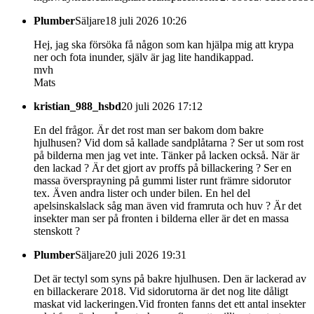
Plumber
Säljare
18 juli 2026 10:26
Hej, jag ska försöka få någon som kan hjälpa mig att krypa
ner och fota inunder, själv är jag lite handikappad.
mvh
Mats
kristian_988_hsbd
20 juli 2026 17:12
En del frågor. Är det rost man ser bakom dom bakre
hjulhusen? Vid dom så kallade sandplåtarna ? Ser ut som rost
på bilderna men jag vet inte. Tänker på lacken också. När är
den lackad ? Är det gjort av proffs på billackering ? Ser en
massa översprayning på gummi lister runt främre sidorutor
tex. Även andra lister och under bilen. En hel del
apelsinskalslack såg man även vid framruta och huv ? Är det
insekter man ser på fronten i bilderna eller är det en massa
stenskott ?
Plumber
Säljare
20 juli 2026 19:31
Det är tectyl som syns på bakre hjulhusen. Den är lackerad av
en billackerare 2018. Vid sidorutorna är det nog lite dåligt
maskat vid lackeringen.Vid fronten fanns det ett antal insekter