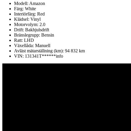
Modell:
Amazon
Färg:
White
Interiörfärg:
Red
Klädsel:
Vinyl
Motorvolym:
2.0
Drift:
Bakhjulsdrift
Bränslegrupp:
Bensin
Ratt:
LHD
Växellåda:
Manuell
Avläst mätarställning (km):
94 832 km
VIN:
131341T******
info