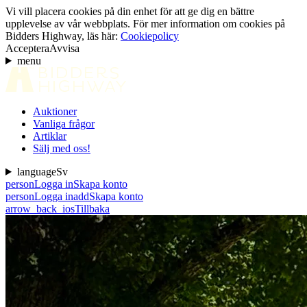
Vi vill placera cookies på din enhet för att ge dig en bättre
upplevelse av vår webbplats. För mer information om cookies på
Bidders Highway, läs här:
Cookiepolicy
Acceptera
Avvisa
menu
Auktioner
Vanliga frågor
Artiklar
Sälj med oss!
language
Sv
person
Logga in
Skapa konto
person
Logga in
add
Skapa konto
arrow_back_ios
Tillbaka