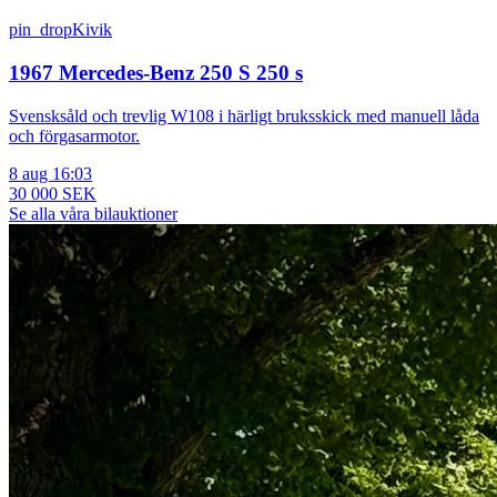
pin_drop
Kivik
1967 Mercedes-Benz 250 S 250 s
Svensksåld och trevlig W108 i härligt bruksskick med manuell låda
och förgasarmotor.
8 aug 16:03
30 000 SEK
Se alla våra bilauktioner