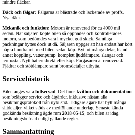
mindre fläckar.
Däck och fälgar:
Fälgarna är blästrade och lackerade av proffs.
Nya däck.
Mekanik och funktion:
Motorn är renoverad för ca 4000 mil
sedan. När säljaren köpte bilen så öppnades och kontrollerades
motorn, som bedömdes vara i mycket gott skick. Samtliga
packningar byttes dock ut då. Säljaren uppger att han endast har kört
några hundra mil med bilen sedan köp. Bytt ut många delar, bland
annat koppling, vattenpump, komplett ljuddämpare, slangar och
termostat. Nytt batteri direkt efter köp. Förgasaren är renoverad.
Fjädrar och stötdämpare samt bromsdetaljer utbytta.
Servicehistorik
Bilen anges vara
fullservad
. Det finns
kvitton och dokumentation
som belägger service och åtgärder, inklusive nästan alla
besiktningsprotokoll från nybilstid. Tidigare ägare har bytt många
slitdetaljer, vilket stöds av medföljande underlag. Senaste kända
godkända besiktning ägde rum
2018-05-15
, och bilen är idag
besiktningsbefriad enligt gällande regler.
Sammanfattning