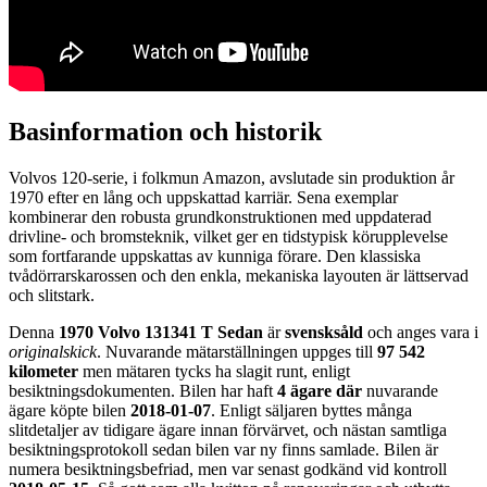
Basinformation och historik
Volvos 120-serie, i folkmun Amazon, avslutade sin produktion år
1970 efter en lång och uppskattad karriär. Sena exemplar
kombinerar den robusta grundkonstruktionen med uppdaterad
drivline- och bromsteknik, vilket ger en tidstypisk körupplevelse
som fortfarande uppskattas av kunniga förare. Den klassiska
tvådörrarskarossen och den enkla, mekaniska layouten är lättservad
och slitstark.
Denna
1970 Volvo 131341 T Sedan
är
svensksåld
och anges vara i
originalskick
. Nuvarande mätarställningen uppges till
97 542
kilometer
men mätaren tycks ha slagit runt, enligt
besiktningsdokumenten. Bilen har haft
4 ägare där
nuvarande
ägare köpte bilen
2018-01-07
. Enligt säljaren byttes många
slitdetaljer av tidigare ägare innan förvärvet, och nästan samtliga
besiktningsprotokoll sedan bilen var ny finns samlade. Bilen är
numera besiktningsbefriad, men var senast godkänd vid kontroll