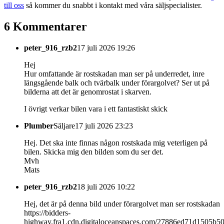
till oss
så kommer du snabbt i kontakt med våra säljspecialister.
6 Kommentarer
peter_916_rzb2
17 juli 2026 19:26
Hej
Hur omfattande är rostskadan man ser på underredet, inre
längsgående balk och tvärbalk under förargolvet? Ser ut på
bilderna att det är genomrostat i skarven.
I övrigt verkar bilen vara i ett fantastiskt skick
Plumber
Säljare
17 juli 2026 23:23
Hej. Det ska inte finnas någon rostskada mig veterligen på
bilen. Skicka mig den bilden som du ser det.
Mvh
Mats
peter_916_rzb2
18 juli 2026 10:22
Hej, det är på denna bild under förargolvet man ser rostskadan
https://bidders-
highway.fra1.cdn.digitaloceanspaces.com/27886ed71d1505b