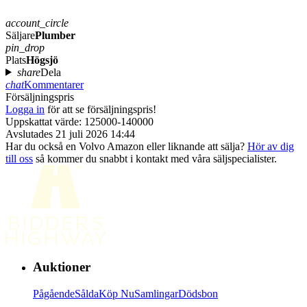
account_circle
Säljare
Plumber
pin_drop
Plats
Högsjö
share
Dela
chat
Kommentarer
Försäljningspris
Logga in
för att se försäljningspris!
Uppskattat värde: 125000-140000
Avslutades 21 juli 2026 14:44
Har du också en Volvo Amazon eller liknande att sälja?
Hör av dig
till oss
så kommer du snabbt i kontakt med våra säljspecialister.
Auktioner
Pågående
Sålda
Köp Nu
Samlingar
Dödsbon