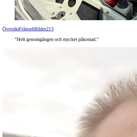
Översikt
Frågor
6
Bilder
213
“Helt genomgången och mycket påkostad.”