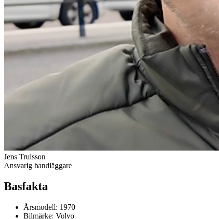
Jens Trulsson
Ansvarig handläggare
Basfakta
Årsmodell:
1970
Bilmärke:
Volvo