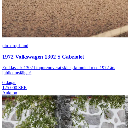
pin_drop
Lund
1972 Volkswagen 1302 S Cabriolet
En klassisk 1302 i topprenoverat skick, komplett med 1972 års
jubileumsfälgar!
6 dagar
125 000 SEK
Auktion