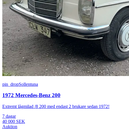
pin_drop
Sollentuna
1972 Mercedes-Benz 200
Extremt lågmilad /8 200 med endast 2 brukare sedan 1972!
7 dagar
40 000 SEK
Auktion