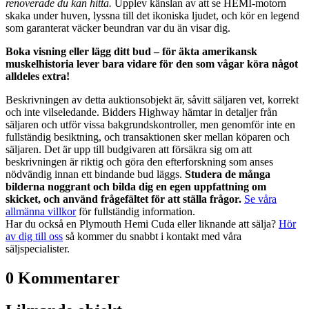
renoverade du kan hitta.
Upplev känslan av att se HEMI-motorn
skaka under huven, lyssna till det ikoniska ljudet, och kör en legend
som garanterat väcker beundran var du än visar dig.
Boka visning eller lägg ditt bud – för äkta amerikansk
muskelhistoria lever bara vidare för den som vågar köra något
alldeles extra!
Beskrivningen av detta auktionsobjekt är, såvitt säljaren vet, korrekt
och inte vilseledande. Bidders Highway hämtar in detaljer från
säljaren och utför vissa bakgrundskontroller, men genomför inte en
fullständig besiktning, och transaktionen sker mellan köparen och
säljaren. Det är upp till budgivaren att försäkra sig om att
beskrivningen är riktig och göra den efterforskning som anses
nödvändig innan ett bindande bud läggs.
Studera de många
bilderna noggrant och bilda dig en egen uppfattning om
skicket, och använd frågefältet för att ställa frågor.
Se våra
allmänna villkor
för fullständig information.
Har du också en Plymouth Hemi Cuda eller liknande att sälja?
Hör
av dig till oss
så kommer du snabbt i kontakt med våra
säljspecialister.
0 Kommentarer