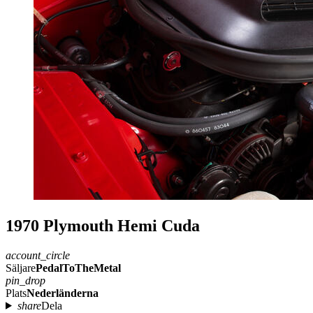
1970 Plymouth Hemi Cuda
account_circle
Säljare
PedalToTheMetal
pin_drop
Plats
Nederländerna
share
Dela