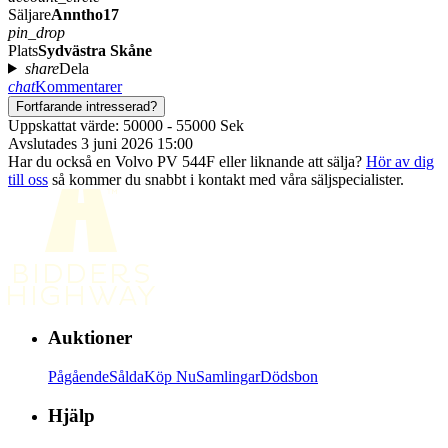
Säljare
Anntho17
pin_drop
Plats
Sydvästra Skåne
share
Dela
chat
Kommentarer
Fortfarande intresserad?
Uppskattat värde: 50000 - 55000 Sek
Avslutades 3 juni 2026 15:00
Har du också en Volvo PV 544F eller liknande att sälja?
Hör av dig
till oss
så kommer du snabbt i kontakt med våra säljspecialister.
Auktioner
Pågående
Sålda
Köp Nu
Samlingar
Dödsbon
Hjälp