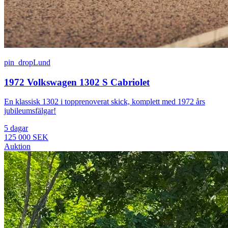
pin_drop
Lund
1972 Volkswagen 1302 S Cabriolet
En klassisk 1302 i topprenoverat skick, komplett med 1972 års
jubileumsfälgar!
5 dagar
125 000 SEK
Auktion