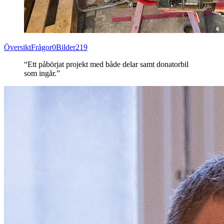
Översikt
Frågor
0
Bilder
219
“Ett påbörjat projekt med både delar samt donatorbil
som ingår.”