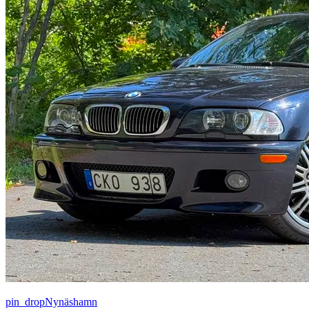
pin_drop
Nynäshamn