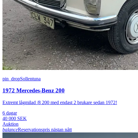
pin_drop
Sollentuna
1972 Mercedes-Benz 200
Extremt lågmilad /8 200 med endast 2 brukare sedan 1972!
6 dagar
40 000 SEK
Auktion
balance
Reservationspris nästan nått