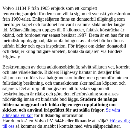
Volvo 11134 F från 1965 erbjuds som ett komplett
renoveringsprojekt för den som vill ta sig an ett svenskt yrkesfordon
från 1960‑talet. Enligt säljaren finns en donatorbil tillgänglig som
medföljer köpet och fordonet har varit i samma släkt under längre
tid. Mätarställningen uppges till 0 kilometer, faktisk körsträcka är
okänd, och fordonet var senast besiktat 1987. Detta är en bas för en
metodisk uppbyggnad, där omfattningen av arbetet bör bedömas
utifrån bilder och egen inspektion. För frågor om delar, donatorbil
och detaljer kring tidigare arbeten, kontakta säljaren via Bidders
Highway.
Beskrivningen av detta auktionsobjekt är, såvitt säljaren vet, korrekt
och inte vilseledande. Bidders Highway hämtar in detaljer från
säljaren och utför vissa bakgrundskontroller, men genomför inte en
fullständig besiktning, och transaktionen sker mellan köparen och
säljaren. Det är upp till budgivaren att försäkra sig om att
beskrivningen är riktig och göra den efterforskning som anses
nödvändig innan ett bindande bud läggs.
Studera de många
bilderna noggrant och bilda dig en egen uppfattning om
skicket, och använd frågefältet för att ställa frågor.
Se våra
allmänna villkor
för fullständig information.
Har du också en Volvo PV 544F eller liknande att sälja?
Hör av dig
till oss
så kommer du snabbt i kontakt med våra säljspecialister.