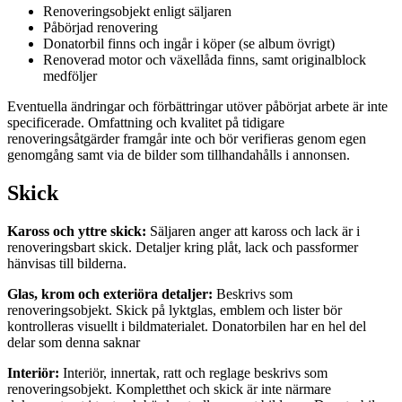
Renoveringsobjekt enligt säljaren
Påbörjad renovering
Donatorbil finns och ingår i köper (se album övrigt)
Renoverad motor och växellåda finns, samt originalblock
medföljer
Eventuella ändringar och förbättringar utöver påbörjat arbete är inte
specificerade. Omfattning och kvalitet på tidigare
renoveringsåtgärder framgår inte och bör verifieras genom egen
genomgång samt via de bilder som tillhandahålls i annonsen.
Skick
Kaross och yttre skick:
Säljaren anger att kaross och lack är i
renoveringsbart skick. Detaljer kring plåt, lack och passformer
hänvisas till bilderna.
Glas, krom och exteriöra detaljer:
Beskrivs som
renoveringsobjekt. Skick på lyktglas, emblem och lister bör
kontrolleras visuellt i bildmaterialet. Donatorbilen har en hel del
delar som denna saknar
Interiör:
Interiör, innertak, ratt och reglage beskrivs som
renoveringsobjekt. Kompletthet och skick är inte närmare