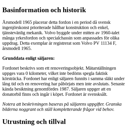
Basinformation och historik
Årsmodell 1965 placerar detta fordon i en period då svensk
ingenjörskonst prioriterade hållbar konstruktion och enkel,
tjänstevänlig mekanik. Volvo byggde under mitten av 1960‑talet
många yrkesfordon och specialchassin som anpassades för olika
uppdrag. Detta exemplar är registrerat som Volvo PV 11134 F,
årsmodell 1965.
Grunddata enligt säljaren:
Fordonet beskrivs som ett renoveringsobjekt. Mätarställningen
uppges vara 0 kilometer, vilket inte bedöms spegla faktisk
körsträcka. Fordonet har enligt säljaren funnits i samma släkt under
lång tid och en renovering har påbörjats men inte avslutats. Senaste
kända besiktning genomfördes 1987. Säljaren uppger att en
donatorbil finns och ingår i köpet. Fordonet är svensksålt.
Notera att beskrivningen baseras på säljarens uppgifter. Granska
bilderna noggrant och ställ kompletterande frågor vid behov.
Utrustning och tillval