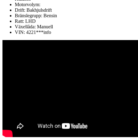
Motorvolym:
Drift:
Bakhjulsdrift
Bränslegrupp:
Bensin
Ratt:
LHD
Växellåda:
Manuell
VIN:
4221***
info