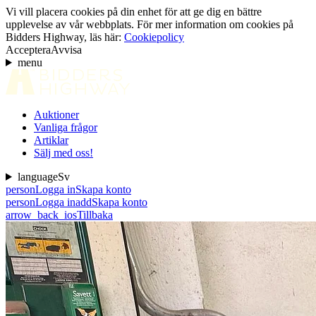
Vi vill placera cookies på din enhet för att ge dig en bättre
upplevelse av vår webbplats. För mer information om cookies på
Bidders Highway, läs här:
Cookiepolicy
Acceptera
Avvisa
menu
Auktioner
Vanliga frågor
Artiklar
Sälj med oss!
language
Sv
person
Logga in
Skapa konto
person
Logga in
add
Skapa konto
arrow_back_ios
Tillbaka