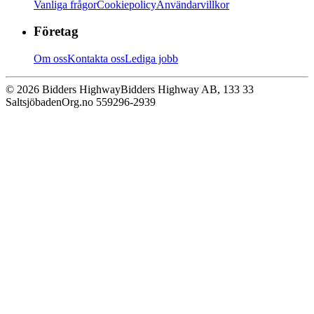
Vanliga frågor
Cookiepolicy
Användarvillkor
Företag
Om oss
Kontakta oss
Lediga jobb
© 2026 Bidders Highway
Bidders Highway AB, 133 33
Saltsjöbaden
Org.no 559296-2939