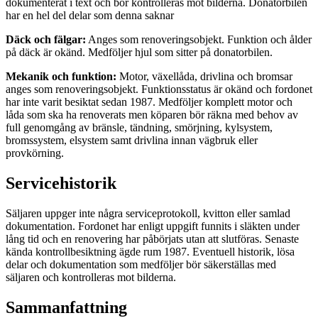
dokumenterat i text och bör kontrolleras mot bilderna. Donatorbilen
har en hel del delar som denna saknar
Däck och fälgar:
Anges som renoveringsobjekt. Funktion och ålder
på däck är okänd. Medföljer hjul som sitter på donatorbilen.
Mekanik och funktion:
Motor, växellåda, drivlina och bromsar
anges som renoveringsobjekt. Funktionsstatus är okänd och fordonet
har inte varit besiktat sedan 1987. Medföljer komplett motor och
låda som ska ha renoverats men köparen bör räkna med behov av
full genomgång av bränsle, tändning, smörjning, kylsystem,
bromssystem, elsystem samt drivlina innan vägbruk eller
provkörning.
Servicehistorik
Säljaren uppger inte några serviceprotokoll, kvitton eller samlad
dokumentation. Fordonet har enligt uppgift funnits i släkten under
lång tid och en renovering har påbörjats utan att slutföras. Senaste
kända kontrollbesiktning ägde rum 1987. Eventuell historik, lösa
delar och dokumentation som medföljer bör säkerställas med
säljaren och kontrolleras mot bilderna.
Sammanfattning