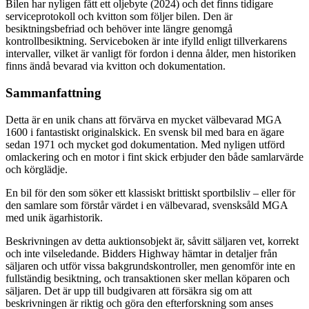
Bilen har nyligen fått ett oljebyte (2024) och det finns tidigare
serviceprotokoll och kvitton som följer bilen. Den är
besiktningsbefriad och behöver inte längre genomgå
kontrollbesiktning. Serviceboken är inte ifylld enligt tillverkarens
intervaller, vilket är vanligt för fordon i denna ålder, men historiken
finns ändå bevarad via kvitton och dokumentation.
Sammanfattning
Detta är en unik chans att förvärva en mycket välbevarad MGA
1600 i fantastiskt originalskick. En svensk bil med bara en ägare
sedan 1971 och mycket god dokumentation. Med nyligen utförd
omlackering och en motor i fint skick erbjuder den både samlarvärde
och körglädje.
En bil för den som söker ett klassiskt brittiskt sportbilsliv – eller för
den samlare som förstår värdet i en välbevarad, svensksåld MGA
med unik ägarhistorik.
Beskrivningen av detta auktionsobjekt är, såvitt säljaren vet, korrekt
och inte vilseledande. Bidders Highway hämtar in detaljer från
säljaren och utför vissa bakgrundskontroller, men genomför inte en
fullständig besiktning, och transaktionen sker mellan köparen och
säljaren. Det är upp till budgivaren att försäkra sig om att
beskrivningen är riktig och göra den efterforskning som anses