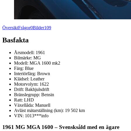
Översikt
Frågor
0
Bilder
109
Basfakta
Årsmodell:
1961
Bilmärke:
MG
Modell:
MGA 1600 mk2
Färg:
Blue
Interiörfärg:
Brown
Klädsel:
Leather
Motorvolym:
1622
Drift:
Bakhjulsdrift
Bränslegrupp:
Bensin
Ratt:
LHD
Växellåda:
Manuell
Avläst mätarställning (km):
19 502 km
VIN:
1013***
info
1961 MG MGA 1600 – Svensksåld med en ägare