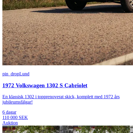
pin_drop
Lund
1972 Volkswagen 1302 S Cabriolet
En klassisk 1302 i topprenoverat skick, komplett med 1972 års
jubileumsfälgar!
6 dagar
110 000 SEK
Auktion