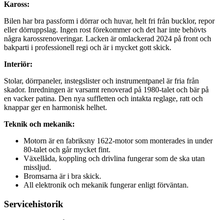
Kaross:
Bilen har bra passform i dörrar och huvar, helt fri från bucklor, repor
eller dörruppslag. Ingen rost förekommer och det har inte behövts
några karossrenoveringar. Lacken är omlackerad 2024 på front och
bakparti i professionell regi och är i mycket gott skick.
Interiör:
Stolar, dörrpaneler, instegslister och instrumentpanel är fria från
skador. Inredningen är varsamt renoverad på 1980-talet och bär på
en vacker patina. Den nya suffletten och intakta reglage, ratt och
knappar ger en harmonisk helhet.
Teknik och mekanik:
Motorn är en fabriksny 1622-motor som monterades in under
80-talet och går mycket fint.
Växellåda, koppling och drivlina fungerar som de ska utan
missljud.
Bromsarna är i bra skick.
All elektronik och mekanik fungerar enligt förväntan.
Servicehistorik