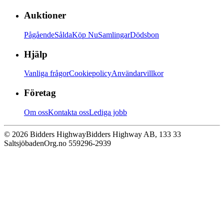
Auktioner
Pågående
Sålda
Köp Nu
Samlingar
Dödsbon
Hjälp
Vanliga frågor
Cookiepolicy
Användarvillkor
Företag
Om oss
Kontakta oss
Lediga jobb
© 2026 Bidders Highway
Bidders Highway AB, 133 33
Saltsjöbaden
Org.no 559296-2939