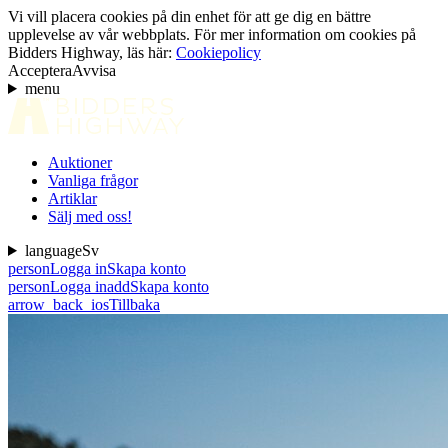
Vi vill placera cookies på din enhet för att ge dig en bättre
upplevelse av vår webbplats. För mer information om cookies på
Bidders Highway, läs här:
Cookiepolicy
Acceptera
Avvisa
menu
Auktioner
Vanliga frågor
Artiklar
Sälj med oss!
language
Sv
person
Logga in
Skapa konto
person
Logga in
add
Skapa konto
arrow_back_ios
Tillbaka