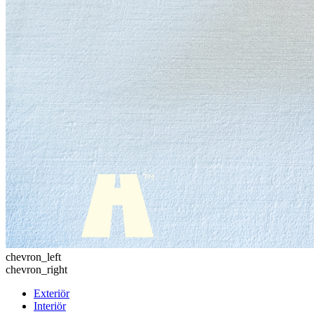
chevron_left
chevron_right
Exteriör
Interiör