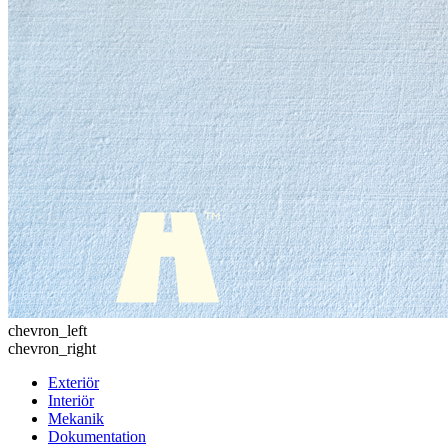
chevron_left
chevron_right
Exteriör
Interiör
Mekanik
Dokumentation