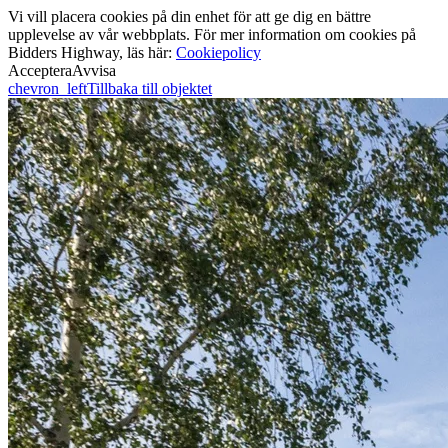
Vi vill placera cookies på din enhet för att ge dig en bättre
upplevelse av vår webbplats. För mer information om cookies på
Bidders Highway, läs här:
Cookiepolicy
Acceptera
Avvisa
chevron_left
Tillbaka till objektet