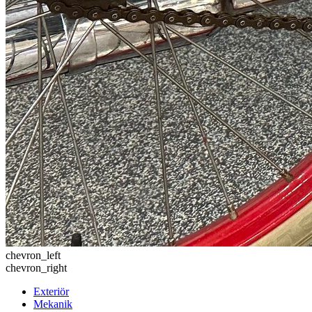
chevron_left
chevron_right
Exteriör
Mekanik