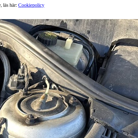
, läs här:
Cookiepolicy