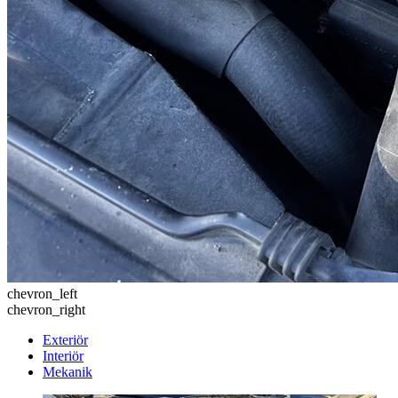
chevron_left
chevron_right
Exteriör
Interiör
Mekanik