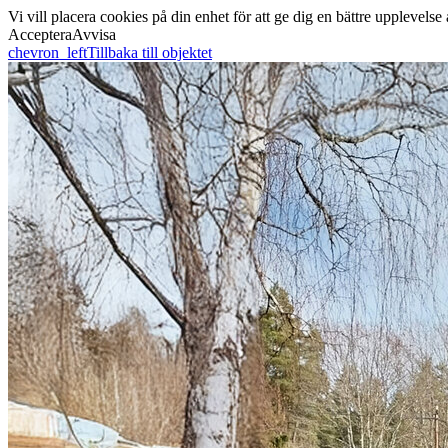
Vi vill placera cookies på din enhet för att ge dig en bättre uppleve
Acceptera
Avvisa
chevron_left
Tillbaka till objektet