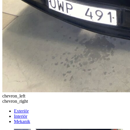
chevron_left
chevron_right
Exteriör
Interiör
Mekanik