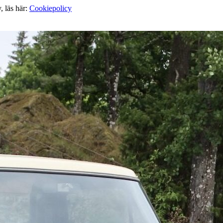
, läs här:
Cookiepolicy