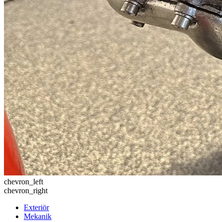
chevron_left
chevron_right
Exteriör
Mekanik