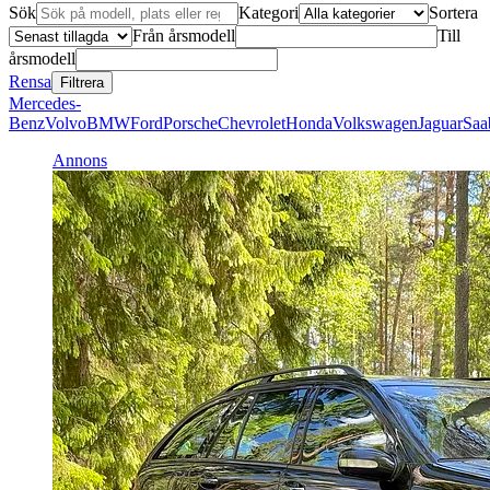
Sök
Kategori
Sortera
Från årsmodell
Till
årsmodell
Rensa
Filtrera
Mercedes-
Benz
Volvo
BMW
Ford
Porsche
Chevrolet
Honda
Volkswagen
Jaguar
Saa
Annons