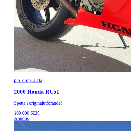
pin_drop
13832
2000 Honda RC51
Spetta i originalutförande!
109 000 SEK
Annons