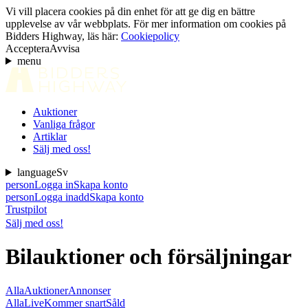
Vi vill placera cookies på din enhet för att ge dig en bättre
upplevelse av vår webbplats. För mer information om cookies på
Bidders Highway, läs här:
Cookiepolicy
Acceptera
Avvisa
menu
Auktioner
Vanliga frågor
Artiklar
Sälj med oss!
language
Sv
person
Logga in
Skapa konto
person
Logga in
add
Skapa konto
Trustpilot
Sälj med oss!
Bilauktioner och försäljningar
Alla
Auktioner
Annonser
Alla
Live
Kommer snart
Såld