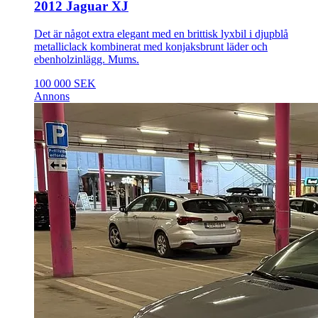
2012 Jaguar XJ
Det är något extra elegant med en brittisk lyxbil i djupblå
metalliclack kombinerat med konjaksbrunt läder och
ebenholzinlägg. Mums.
100 000 SEK
Annons