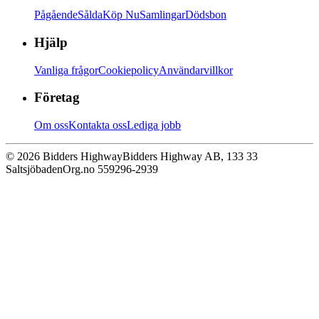
Pågående
Sålda
Köp Nu
Samlingar
Dödsbon
Hjälp
Vanliga frågor
Cookiepolicy
Användarvillkor
Företag
Om oss
Kontakta oss
Lediga jobb
© 2026 Bidders Highway
Bidders Highway AB, 133 33
Saltsjöbaden
Org.no 559296-2939