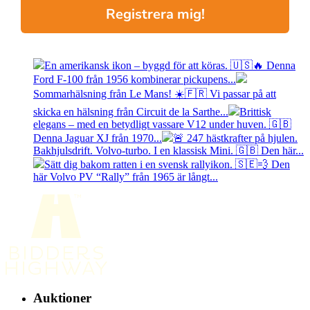
Registrera mig!
En amerikansk ikon – byggd för att köras. 🇺🇸🔥 Denna
Ford F-100 från 1956 kombinerar pickupens...
Sommarhälsning från Le Mans! ☀️🇫🇷 Vi passar på att
skicka en hälsning från Circuit de la Sarthe...
Brittisk
elegans – med en betydligt vassare V12 under huven. 🇬🇧
Denna Jaguar XJ från 1970...
🚨 247 hästkrafter på hjulen.
Bakhjulsdrift. Volvo-turbo. I en klassisk Mini. 🇬🇧 Den här...
Sätt dig bakom ratten i en svensk rallyikon. 🇸🇪💨 Den
här Volvo PV “Rally” från 1965 är långt...
Auktioner