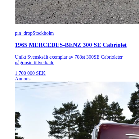
pin_drop
Stockholm
1965 MERCEDES-BENZ 300 SE Cabriolet
Unikt Svensksålt exemplar av 708st 300SE Cabrioleter
någonsin tillverkade
1 700 000 SEK
Annons