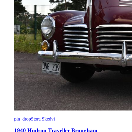
pin_drop
Stora Skedvi
1940 Hudson Traveller Brougham