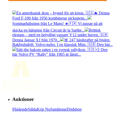
En amerikansk ikon – byggd för att köras. 🇺🇸🔥 Denna
Ford F-100 från 1956 kombinerar pickupens...
Sommarhälsning från Le Mans! ☀️🇫🇷 Vi passar på att
skicka en hälsning från Circuit de la Sarthe...
Brittisk
elegans – med en betydligt vassare V12 under huven. 🇬🇧
Denna Jaguar XJ från 1970...
🚨 247 hästkrafter på hjulen.
Bakhjulsdrift. Volvo-turbo. I en klassisk Mini. 🇬🇧 Den här...
Sätt dig bakom ratten i en svensk rallyikon. 🇸🇪💨 Den
här Volvo PV “Rally” från 1965 är långt...
Auktioner
Pågående
Sålda
Köp Nu
Samlingar
Dödsbon