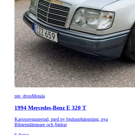
pin_drop
Motala
1994 Mercedes-Benz E 320 T
Karossrestaurerad, med ny hjulupphängning, nya
Bilsteindämpare och fjädrar
6 dagar