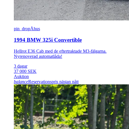
pin_drop
Åhus
1994 BMW 325i Convertible
Hellrot E36 Cab med de eftertraktade M3-fälgarna.
Nyrenoverad automatlåda!
3 dagar
37 000 SEK
Auktion
balance
Reservationspris nästan nått