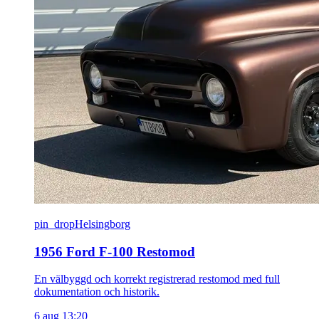
pin_drop
Helsingborg
1956 Ford F-100 Restomod
En välbyggd och korrekt registrerad restomod med full
dokumentation och historik.
6 aug 13:20