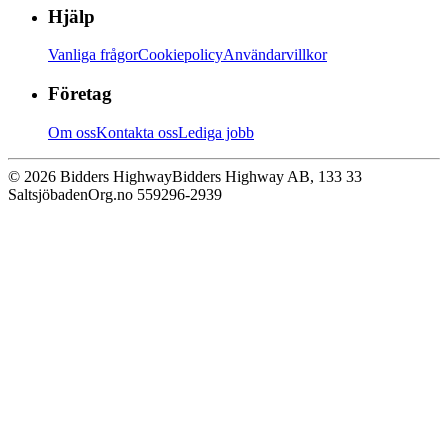
Hjälp
Vanliga frågor
Cookiepolicy
Användarvillkor
Företag
Om oss
Kontakta oss
Lediga jobb
© 2026 Bidders Highway
Bidders Highway AB, 133 33
Saltsjöbaden
Org.no 559296-2939