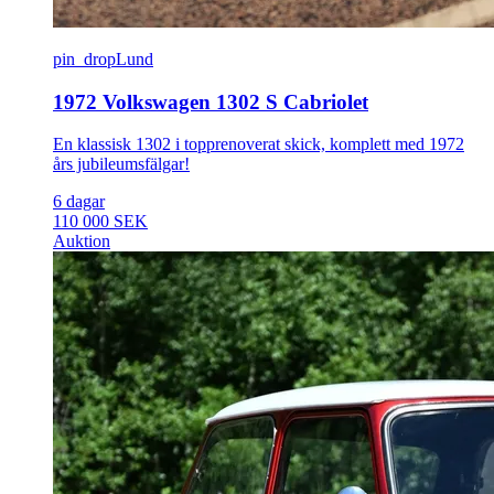
pin_drop
Lund
1972 Volkswagen 1302 S Cabriolet
En klassisk 1302 i topprenoverat skick, komplett med 1972
års jubileumsfälgar!
6 dagar
110 000 SEK
Auktion