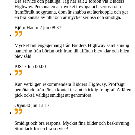
Bra service och pålitliga. Jag har sålt 2 fordon via Bidders
Highway. Personalen är mycket trevliga och seriösa och
framförallt noggranna, dom är snabba att återkoppla och ger
en bra känsla av tillit och är mycket seriösa och smidiga.
Björn Haern
2 jun 08:37
Mycket fint engagemang från Bidders Highway samt smidig
hantering från början och fram till affären blev klar och bilen
blev såld.
PJS
17 feb 00:00
Kan verkligen rekommendera Bidders Highway. Proffsigt
bemötande från första kontakt, samt skicklig fotograf. Affären
gick också väldigt smidigt att genomföra.
Örjan
30 jun 13:17
Smidigt och bra respons. Mycket fina bilder och beskrivning.
Stort tack för en bra service!