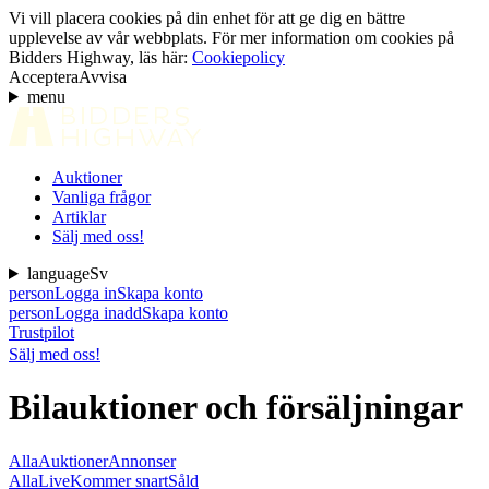
Vi vill placera cookies på din enhet för att ge dig en bättre
upplevelse av vår webbplats. För mer information om cookies på
Bidders Highway, läs här:
Cookiepolicy
Acceptera
Avvisa
menu
Auktioner
Vanliga frågor
Artiklar
Sälj med oss!
language
Sv
person
Logga in
Skapa konto
person
Logga in
add
Skapa konto
Trustpilot
Sälj med oss!
Bilauktioner och försäljningar
Alla
Auktioner
Annonser
Alla
Live
Kommer snart
Såld