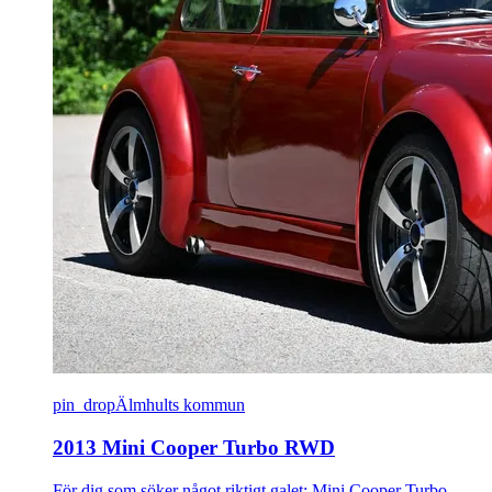
pin_drop
Älmhults kommun
2013 Mini Cooper Turbo RWD
För dig som söker något riktigt galet; Mini Cooper Turbo