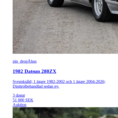
pin_drop
Åhus
1982 Datsun 280ZX
Svensksåld; 1 ägare 1982-2002 och 1 ägare 2004-2026;
Dinitrolbehandlad sedan ny.
3 dagar
51 000 SEK
Auktion