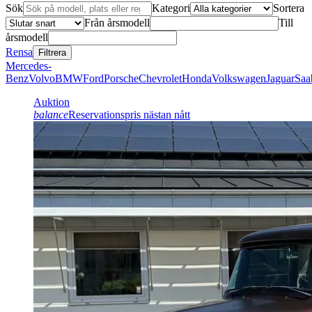
Sök
Kategori
Sortera
Från årsmodell
Till
årsmodell
Rensa
Filtrera
Mercedes-
Benz
Volvo
BMW
Ford
Porsche
Chevrolet
Honda
Volkswagen
Jaguar
Saa
Auktion
balance
Reservationspris nästan nått