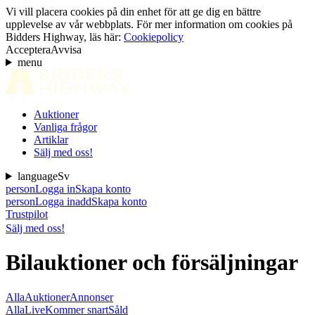
Vi vill placera cookies på din enhet för att ge dig en bättre
upplevelse av vår webbplats. För mer information om cookies på
Bidders Highway, läs här:
Cookiepolicy
Acceptera
Avvisa
menu
Auktioner
Vanliga frågor
Artiklar
Sälj med oss!
language
Sv
person
Logga in
Skapa konto
person
Logga in
add
Skapa konto
Trustpilot
Sälj med oss!
Bilauktioner och försäljningar
Alla
Auktioner
Annonser
Alla
Live
Kommer snart
Såld