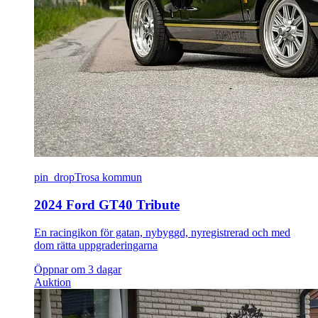
pin_drop
Trosa kommun
2024 Ford GT40 Tribute
En racingikon för gatan, nybyggd, nyregistrerad och med
dom rätta uppgraderingarna
Öppnar om 3 dagar
Auktion