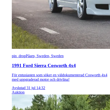
pin_drop
Påarp, Sweden, Sweden
1991 Ford Sierra Cosworth 4x4
För entusiasten som söker en väldokumenterad Cosworth 4x4
med uppgraderad motor och drivlina!
Avslutad 31 jul 14:32
Auktion