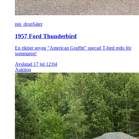
pin_drop
Säter
1957 Ford Thunderbird
En riktigt snygg "American Graffiti" specad T-bird redo för
sommaren!
Avslutad 17 jul 12:04
Auktion