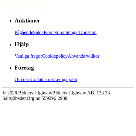
Auktioner
Pågående
Sålda
Köp Nu
Samlingar
Dödsbon
Hjälp
Vanliga frågor
Cookiepolicy
Användarvillkor
Företag
Om oss
Kontakta oss
Lediga jobb
© 2026 Bidders Highway
Bidders Highway AB, 133 33
Saltsjöbaden
Org.no 559296-2939