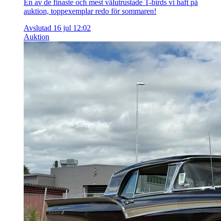
En av de finaste och mest välutrustade T-birds vi haft på
auktion, toppexemplar redo för sommaren!
Avslutad 16 jul 12:02
Auktion