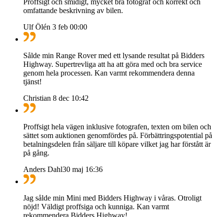
Proffsigt och smidigt, mycket bra fotograf och korrekt och
omfattande beskrivning av bilen.
Ulf Ölén
3 feb 00:00
Sålde min Range Rover med ett lysande resultat på Bidders
Highway. Supertrevliga att ha att göra med och bra service
genom hela processen. Kan varmt rekommendera denna
tjänst!
Christian
8 dec 10:42
Proffsigt hela vägen inklusive fotografen, texten om bilen och
sättet som auktionen genomfördes på. Förbättringspotential på
betalningsdelen från säljare till köpare vilket jag har förstått är
på gång.
Anders Dahl
30 maj 16:36
Jag sålde min Mini med Bidders Highway i våras. Otroligt
nöjd! Väldigt proffsiga och kunniga. Kan varmt
rekommendera Bidders Highway!