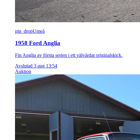
pin_drop
Umeå
1958 Ford Anglia
Fin Anglia av första serien i ett välvårdat originalskick.
Avslutad 3 aug 13:54
Auktion