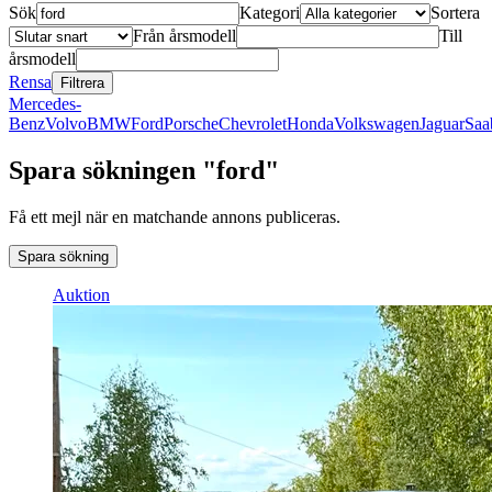
Sök
Kategori
Sortera
Från årsmodell
Till
årsmodell
Rensa
Filtrera
Mercedes-
Benz
Volvo
BMW
Ford
Porsche
Chevrolet
Honda
Volkswagen
Jaguar
Saa
Spara sökningen "ford"
Få ett mejl när en matchande annons publiceras.
Spara sökning
Auktion