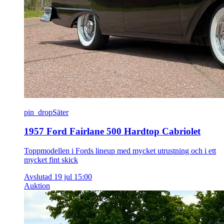
pin_drop
Säter
1957 Ford Fairlane 500 Hardtop Cabriolet
Toppmodellen i Fords lineup med mycket utrustning och i ett
mycket fint skick
Avslutad 19 jul 15:00
Auktion