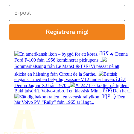
E-post
Registrera mig!
En amerikansk ikon – byggd för att köras. 🇺🇸🔥 Denna
Ford F-100 från 1956 kombinerar pickupens...
Sommarhälsning från Le Mans! ☀️🇫🇷 Vi passar på att
skicka en hälsning från Circuit de la Sarthe...
Brittisk
elegans – med en betydligt vassare V12 under huven. 🇬🇧
Denna Jaguar XJ från 1970...
🚨 247 hästkrafter på hjulen.
Bakhjulsdrift. Volvo-turbo. I en klassisk Mini. 🇬🇧 Den här...
Sätt dig bakom ratten i en svensk rallyikon. 🇸🇪💨 Den
här Volvo PV “Rally” från 1965 är långt...