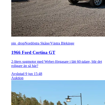
pin_drop
Nordöstra Skåne/Västra Blekinge
1966 Ford Cortina GT
2-liters sugmotor med Weber-förgasare i lätt 60-talare, blir det
roligare än så här?
Avslutad 9 jun 15:48
Auktion