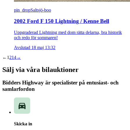
pin_drop
Saltsjö-boo
2002 Ford F 150 Lightning / Kenne Bell
Uppgraderad Lightning med dom rätta delarna, bra historik
och redo för sommaren!
Avslutad 18 maj 13:32
←
1
2
14
→
Sälj via våra bilauktioner
Bidders Highway är specialister på entusiast- och
samlarfordon
Skicka in